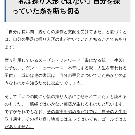
「私は操り人形ではない」自分を操
っていた糸を断ち切る
「自分は長い間、親からの操作と支配を受けてきた」と氣づくと
は、自分の手足に操り人形の糸が付いていたと知ることでもあり
ます。
度々引用しているスーザン・フォワード「毒になる親 一生苦し
む子供」、ダン・ニューハース「不幸にする親 人生を奪われる
子供」、或いは他の書籍は、自分の手足についていた糸がどのよ
うなものかを知るために役立つでしょう。
そして「いつの間にか親の操り人形にさせられていた」と認める
のもまた、一筋縄ではいかない葛藤が生じるものだと思います。
ですがそれでもなお、
その事実を認めるだけでは、自分の人生を
取り戻す、その折り返し地点には立ってはいても、ゴールではま
だありません。