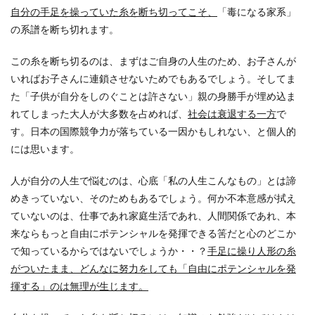
自分の手足を操っていた糸を断ち切ってこそ、
「毒になる家系」
の系譜を断ち切れます。
この糸を断ち切るのは、まずはご自身の人生のため、お子さんが
いればお子さんに連鎖させないためでもあるでしょう。そしてま
た「子供が自分をしのぐことは許さない」親の身勝手が埋め込ま
れてしまった大人が大多数を占めれば、
社会は衰退する一方
で
す。日本の国際競争力が落ちている一因かもしれない、と個人的
には思います。
人が自分の人生で悩むのは、心底「私の人生こんなもの」とは諦
めきっていない、そのためもあるでしょう。何か不本意感が拭え
ていないのは、仕事であれ家庭生活であれ、人間関係であれ、本
来ならもっと自由にポテンシャルを発揮できる筈だと心のどこか
で知っているからではないでしょうか・・？
手足に操り人形の糸
がついたまま、どんなに努力をしても「自由にポテンシャルを発
揮する」のは無理が生じます。