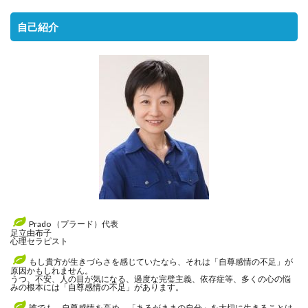
自己紹介
Prado （プラード）代表
足立由布子
心理セラピスト
もし貴方が生きづらさを感じていたなら、それは「自尊感情の不足」が
原因かもしれません。
うつ、不安、人の目が気になる、過度な完璧主義、依存症等、多くの心の悩
みの根本には「自尊感情の不足」があります。
誰でも、自尊感情を高め、「あるがままの自分」を大切に生きることは