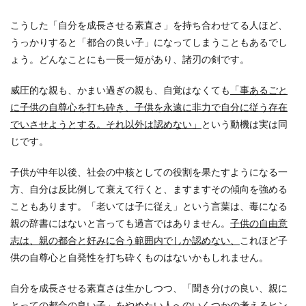
こうした「自分を成長させる素直さ」を持ち合わせてる人ほど、
うっかりすると「都合の良い子」になってしまうこともあるでし
ょう。どんなことにも一長一短があり、諸刃の剣です。
威圧的な親も、かまい過ぎの親も、自覚はなくても
「事あるごと
に子供の自尊心を打ち砕き、子供を永遠に非力で自分に従う存在
でいさせようとする。それ以外は認めない」
という動機は実は同
じです。
子供が中年以後、社会の中核としての役割を果たすようになる一
方、自分は反比例して衰えて行くと、ますますその傾向を強める
こともあります。「老いては子に従え」という言葉は、毒になる
親の辞書にはないと言っても過言ではありません。
子供の自由意
志は、親の都合と好みに合う範囲内でしか認めない、
これほど子
供の自尊心と自発性を打ち砕くものはないかもしれません。
自分を成長させる素直さは生かしつつ、「聞き分けの良い、親に
とっての都合の良い子」をやめたい人へのいくつかの考えるヒン