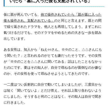
いたら「墓に入った後も支配されている」
仮に親が死んでいても、
他で操作されていたら「親が墓に入った
後も操作され、支配されている」
のと同じと言えます。親との間
で繰り返されたドラマを、他人とも再現してしまう、まずこれに
氣づけるだけでも、そのドラマをやめるための大きな一歩を踏み
出しています。
ある女性は、知人から「ねえ○○さん、※※のこと、△△さんにも
う聞いた？」と言われるのがとても嫌だったそうです。その女性
が「※※のことを△△さんに聞いてみる」話はしたこともなかっ
たのにです。要はその知人が、自分で尋ねるのが面倒なのか嫌な
のか、その女性を使って尋ねさせようとしてきたのです。
一二度はつい反射的に自分で動いてしまいましたが、三度目から
は短く「聞いてないよ」とだけ答え、それ以上取り合わないよう
にしました。そうすると何のことはなく、その知人は自分で聞き
に行きました。