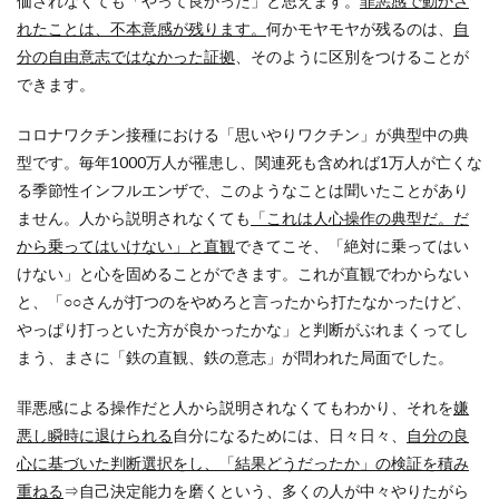
価されなくても「やって良かった」と思えます。
罪悪感で動かさ
れたことは、不本意感が残ります。
何かモヤモヤが残るのは、
自
分の自由意志ではなかった証拠
、そのように区別をつけることが
できます。
コロナワクチン接種における「思いやりワクチン」が典型中の典
型です。毎年1000万人が罹患し、関連死も含めれば1万人が亡くな
る季節性インフルエンザで、このようなことは聞いたことがあり
ません。人から説明されなくても
「これは人心操作の典型だ。だ
から乗ってはいけない」と直観
できてこそ、「絶対に乗ってはい
けない」と心を固めることができます。これが直観でわからない
と、「○○さんが打つのをやめろと言ったから打たなかったけど、
やっぱり打っといた方が良かったかな」と判断がぶれまくってし
まう、まさに「鉄の直観、鉄の意志」が問われた局面でした。
罪悪感による操作だと人から説明されなくてもわかり、それを
嫌
悪し瞬時に退けられる
自分になるためには、日々日々、
自分の良
心に基づいた判断選択をし、「結果どうだったか」の検証を積み
重ねる
⇒自己決定能力を磨くという、多くの人が中々やりたがら