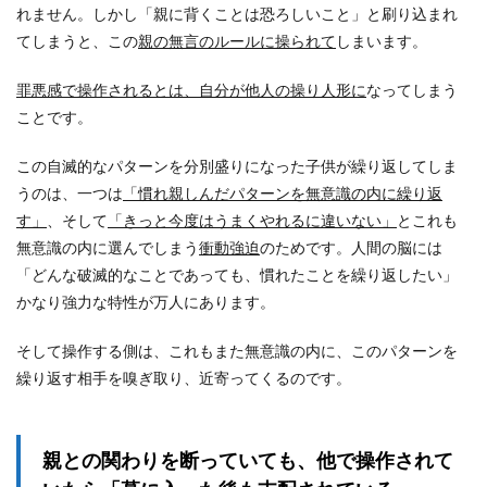
れません。しかし「親に背くことは恐ろしいこと」と刷り込まれ
てしまうと、この
親の無言のルールに操られて
しまいます。
罪悪感で操作されるとは、自分が他人の操り人形に
なってしまう
ことです。
この自滅的なパターンを分別盛りになった子供が繰り返してしま
うのは、一つは
「慣れ親しんだパターンを無意識の内に繰り返
す」
、そして
「きっと今度はうまくやれるに違いない」
とこれも
無意識の内に選んでしまう
衝動強迫
のためです。人間の脳には
「どんな破滅的なことであっても、慣れたことを繰り返したい」
かなり強力な特性が万人にあります。
そして操作する側は、これもまた無意識の内に、このパターンを
繰り返す相手を嗅ぎ取り、近寄ってくるのです。
親との関わりを断っていても、他で操作されて