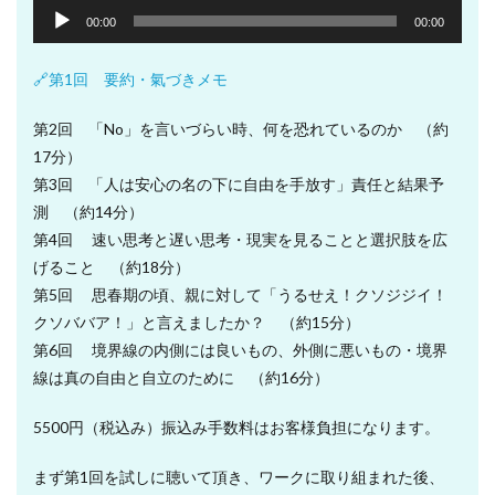
音
00:00
00:00
声
プ
🔗第1回 要約・氣づきメモ
レ
ー
第2回 「No」を言いづらい時、何を恐れているのか （約
ヤ
17分）
ー
第3回 「人は安心の名の下に自由を手放す」責任と結果予
測 （約14分）
第4回 速い思考と遅い思考・現実を見ることと選択肢を広
げること （約18分）
第5回 思春期の頃、親に対して「うるせえ！クソジジイ！
クソババア！」と言えましたか？ （約15分）
第6回 境界線の内側には良いもの、外側に悪いもの・境界
線は真の自由と自立のために （約16分）
5500円（税込み）振込み手数料はお客様負担になります。
まず第1回を試しに聴いて頂き、ワークに取り組まれた後、