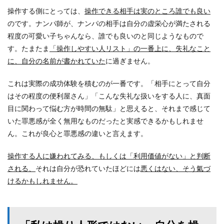
操作する側にとっては、
操作できる相手は実のところ誰でも良い
のです。ナンパ師が、ナンパの相手は自分の虚栄心が満たされる
程度の可愛い子ちゃんなら、誰でも良いのと同じようなもので
す。たまたま
「操作しやすい人リスト」の一番上に、失礼なこと
に、自分の名前が書かれていた
に過ぎません。
これは実際の成功体験を積むのが一番です。「相手にとって自分
はその程度の便利屋さん」「こんな失礼な扱いをする人に、真面
目に関わって悩む方が時間の無駄」と思えると、それまで感じて
いた罪悪感が全く無用なものだったと実感できるかもしれませ
ん。これが良心と罪悪感の違いと言えます。
操作する人に嫌われてみる、もしくは「利用価値がない」と判断
される、
それは自分が恐れていたほどには
悪くはない、そう氣づ
けるかもしれません。