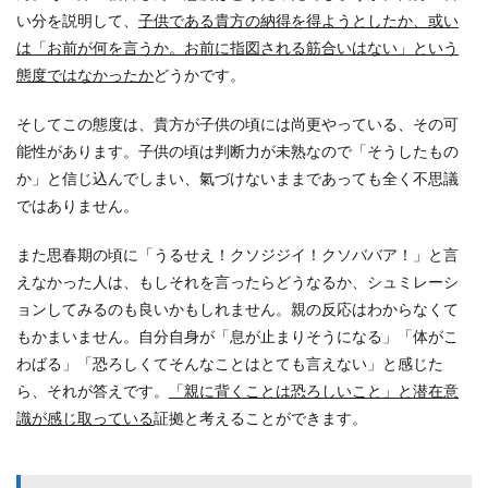
い分を説明して、
子供である貴方の納得を得ようとしたか、或い
は「お前が何を言うか。お前に指図される筋合いはない」という
態度ではなかったか
どうかです。
そしてこの態度は、貴方が子供の頃には尚更やっている、その可
能性があります。子供の頃は判断力が未熟なので「そうしたもの
か」と信じ込んでしまい、氣づけないままであっても全く不思議
ではありません。
また思春期の頃に「うるせえ！クソジジイ！クソババア！」と言
えなかった人は、もしそれを言ったらどうなるか、シュミレーシ
ョンしてみるのも良いかもしれません。親の反応はわからなくて
もかまいません。自分自身が「息が止まりそうになる」「体がこ
わばる」「恐ろしくてそんなことはとても言えない」と感じた
ら、それが答えです。
「親に背くことは恐ろしいこと」と潜在意
識が感じ取っている
証拠と考えることができます。