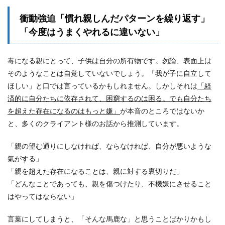
衝動強迫「慣れ親しんだパターンを繰り返す」
「今度はうまくやれるに違いない」
毒になる親にとって、子供は自分の所有物です。勿論、表面上は
そのようなことは自覚していないでしょう。「我が子に自立して
ほしい」と口では言っているかもしれません。しかしそれは
「経
済的に自分たちに依存されて、困窮するのは困る。でも自分たち
を超えた存在になるのはもっと嫌」
が本音のところではないか
と、多くのクライアント様のお話から推測しています。
「親の望む通りにしなければ、ならなければ、自分が悪いような
氣がする」
「親を超えた存在になることは、親に対する裏切りだ」
「どんなことであっても、親を傷つけたり、不機嫌にさせること
はやってはならない」
言葉にしてしまうと、「そんな馬鹿な」と思うことばかりかもし