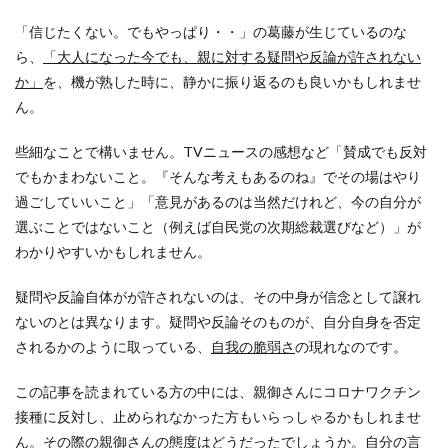
「信じたくない。でもやっぱり・・」の葛藤が生じているのな
ら、
「大人になった今でも、親に対する疑問や反論が許されない
か」
を、機が熟した時に、静かに振り返るのも良いかもしれませ
ん。
些細なことで構いません。TVニュースの感想など「賛成でも反対
でもかまわないこと。『そんな考えもあるのね』でその場はやり
過ごしていいこと」「意見があるのは当然だけれど、今の自分が
選ぶことではないこと（例えば自民党の次期総裁選びなど）」が
わかりやすいかもしれません。
疑問や反論自体がが許されないのは、その中身が信念として譲れ
ないのとは異なります。疑問や反論そのものが、自分自身を否定
されるかのように取っている、
自我の脆弱さ
の現れなのです。
この記事を読まれている方の中には、親御さんにコロナワクチン
接種に反対し、止められなかった方もいらっしゃるかもしれませ
ん。その際の親御さんの態度はどうだったでしょうか。自分の言