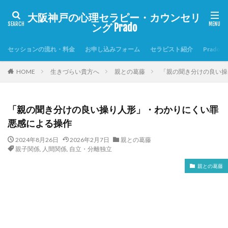
大阪神戸の心理セラピー・カウンセリ
ング Prado
セッションの流れ・料金
お申し込みフォーム
セラピスト紹介
Prado
HOME
生きづらい貴方へ
親との葛藤
「親の聞き分けの良い操
「親の聞き分けの良い操り人形」・わかりにくい罪
悪感による操作
2024年8月26日
2026年2月7日
親との葛藤
親子関係
,
人間関係
,
自立・分離独立
親との葛藤