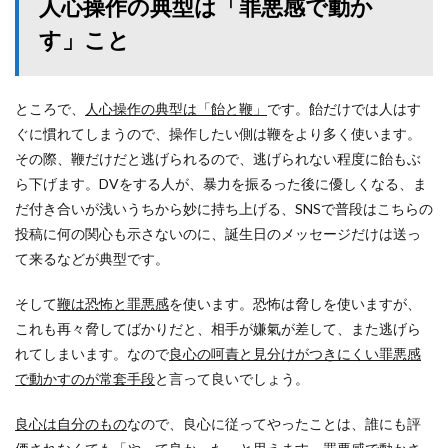
人心操作の典型は「罪悪感で動か
す」こと
ところで、
人心操作の典型は「飴と鞭」
です。飴だけでは人はす
ぐに慣れてしまうので、操作したい側は鞭をより多く使います。
その際、鞭だけだと逃げられるので、逃げられない程度に飴もぶ
ら下げます。DVをする人が、暴力を振るった後に優しくなる、ま
だ付き合いが浅いうちから妙に持ち上げる、SNSで普段はこちらの
投稿に何の関心も示さないのに、誕生日のメッセージだけは送っ
て来るなどが典型です。
そして
鞭は恐怖と罪悪感
を使います。恐怖は脅しを使いますが、
これも再々脅してばかりだと、相手が嫌氣が差して、また逃げら
れてしまいます。なので
良心の呵責と見分けがつきにくい罪悪感
で動かすのが常套手段
と言って良いでしょう。
良心は自分のもの
なので、良心に従ってやったことは、誰にも評