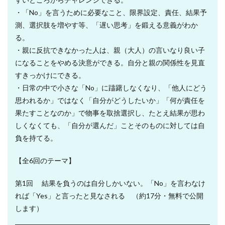
・「No」を言うために必要なこと、限界設定、責任、結果予
測、選択肢を増やす等、「遅い思考」を鍛える意義がわか
る。
・親に反抗できなかった人は、親（大人）の言いなり良い子
になることをやめる決意ができる。自分と親の関係性を見直
すきっかけにできる。
・日常の中で小さな「No」に躊躇しなくなり、「他人にどう
思われるか」ではなく「自分がどうしたいか」「何が責任を
果たすことなのか」で物事を取捨選択し、たとえ結果が思わ
しくなくても、「自分が選んだ」ことそのものに対しては自
負を持てる。
【全6回のテーマ】
第1回 結果を負うのは自分しかいない。「No」を言わなけ
れば「Yes」と言ったと見なされる （約17分・無料で公開
します）