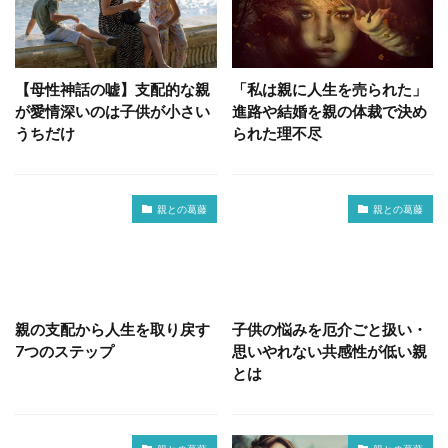
【母性神話の嘘】支配的な親
「私は親に人生を売られた」
が愛情深いのは子供が小さい
進路や結婚を親の体裁で決め
うちだけ
られた理不尽
親との葛藤
親との葛藤
親の支配から人生を取り戻す
子供の悩みを厄介ごと扱い・
7つのステップ
思いやれない共感性が低い親
とは