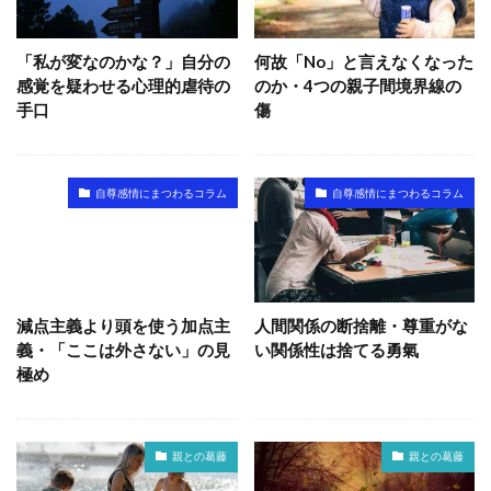
「私が変なのかな？」自分の
何故「No」と言えなくなった
感覚を疑わせる心理的虐待の
のか・4つの親子間境界線の
手口
傷
自尊感情にまつわるコラム
自尊感情にまつわるコラム
減点主義より頭を使う加点主
人間関係の断捨離・尊重がな
義・「ここは外さない」の見
い関係性は捨てる勇氣
極め
親との葛藤
親との葛藤