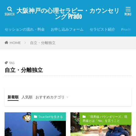
大阪神戸の心理セラピー・カウンセリ
ング Prado
セッションの流れ・料金
お申し込みフォーム
セラピスト紹介
Prado
HOME
自立・分離独立
TAG
自立・分離独立
新着順
人気順
おすすめカテゴリ
自尊感情を高める7つの習慣
Prado心理セラピーの特徴
自尊感情にまつわるコラム
True Selfを生きる
「境界線 バウンダリーズ」境
界線とは「No」を言うこと