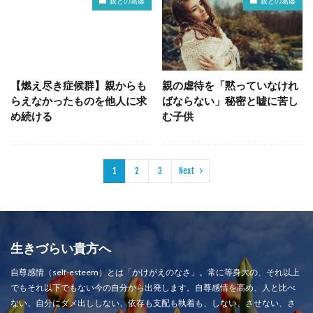
親との葛藤
親との葛藤
【燃え尽き症候群】親からも
親の虐待を「黙っていなけれ
らえなかったものを他人に求
ばならない」秘密と嘘に苦し
め続ける
む子供
1
2
3
Next
生きづらい貴方へ
自尊感情（self-esteem）とは「かけがえのなさ」。常に等身大の、それ以上
でもそれ以下でもない今の自分から出発します。自尊感情を高め、人と比べ
ない、自分にダメ出ししない、依存も支配も執着も、しない、させない、さ