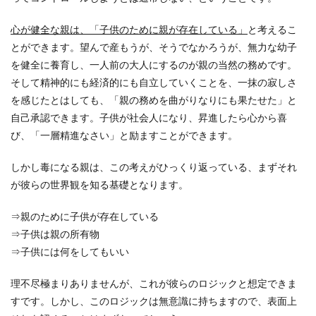
心が健全な親は、「子供のために親が存在している」
と考えるこ
とができます。望んで産もうが、そうでなかろうが、無力な幼子
を健全に養育し、一人前の大人にするのが親の当然の務めです。
そして精神的にも経済的にも自立していくことを、一抹の寂しさ
を感じたとはしても、「親の務めを曲がりなりにも果たせた」と
自己承認できます。子供が社会人になり、昇進したら心から喜
び、「一層精進なさい」と励ますことができます。
しかし毒になる親は、この考えがひっくり返っている、まずそれ
が彼らの世界観を知る基礎となります。
⇒親のために子供が存在している
⇒子供は親の所有物
⇒子供には何をしてもいい
理不尽極まりありませんが、これが彼らのロジックと想定できま
すです。しかし、このロジックは無意識に持ちますので、表面上