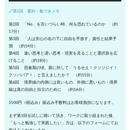
声
プ
🔗第1回 要約・氣づきメモ
レ
ー
第2回 「No」を言いづらい時、何を恐れているのか （約
ヤ
17分）
ー
第3回 「人は安心の名の下に自由を手放す」責任と結果予
測 （約14分）
第4回 速い思考と遅い思考・現実を見ることと選択肢を広
げること （約18分）
第5回 思春期の頃、親に対して「うるせえ！クソジジイ！
クソババア！」と言えましたか？ （約15分）
第6回 境界線の内側には良いもの、外側に悪いもの・境界
線は真の自由と自立のために （約16分）
5500円（税込み）振込み手数料はお客様負担になります。
まず第1回を試しに聴いて頂き、ワークに取り組まれた後、
「もっと勉強して実践したい」方は、以下のフォームにてお
申込みくださいませ。