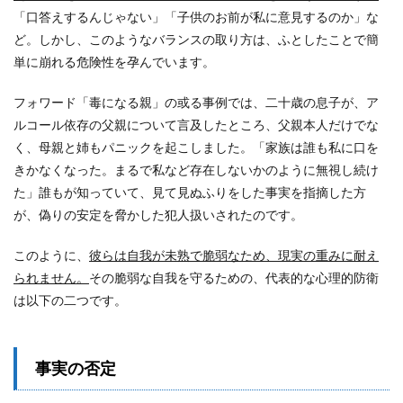
「口答えするんじゃない」「子供のお前が私に意見するのか」な
ど。しかし、このようなバランスの取り方は、ふとしたことで簡
単に崩れる危険性を孕んでいます。
フォワード「毒になる親」の或る事例では、二十歳の息子が、ア
ルコール依存の父親について言及したところ、父親本人だけでな
く、母親と姉もパニックを起こしました。「家族は誰も私に口を
きかなくなった。まるで私など存在しないかのように無視し続け
た」誰もが知っていて、見て見ぬふりをした事実を指摘した方
が、偽りの安定を脅かした犯人扱いされたのです。
このように、
彼らは自我が未熟で脆弱なため、現実の重みに耐え
られません。
その脆弱な自我を守るための、代表的な心理的防衛
は以下の二つです。
事実の否定