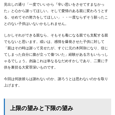
見出しの通り「一度でいいから『辛い思いをさせてすまなかっ
た』と心から謝ってほしい。そして愛情のある親に変わろうとす
る、せめてその努力をしてほしい」・・一度ならずそう願ったこ
とのない子供はいないかもしれません。
しかしそれができる親なら、そもそも毒になる親でも支配する親
でもないと思います。或いは、感情を爆発させた子供に対して
「親はその時は謝って見せたが、すぐに元の木阿弥になり、信じ
てしまった自分に腹が立って傷ついた」経験がある方もいらっし
ゃるでしょう。勿論これは単なるなだめすかしであり、二重に子
供を裏切る大変罪深いものです。
今回は何故彼らは謝れないのか、謝ろうとは思わないのかを取り
上げます。
上限の望みと下限の望み