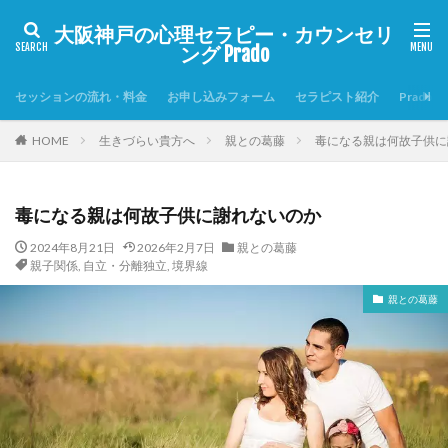
大阪神戸の心理セラピー・カウンセリ
ング Prado
セッションの流れ・料金
お申し込みフォーム
セラピスト紹介
Prado
HOME
生きづらい貴方へ
親との葛藤
毒になる親は何故子供に
毒になる親は何故子供に謝れないのか
2024年8月21日
2026年2月7日
親との葛藤
親子関係
,
自立・分離独立
,
境界線
親との葛藤