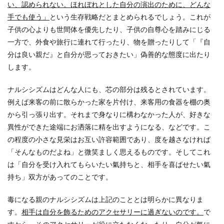
い、認められない。ほれぼれとした自分の演出のために、どんな
手でも使う」
という生存戦略だとまとめられるでしょう。これが
子供の心よりも世間体を優先したり、子供の自尊心を踏みにじる
一方で、外食や旅行に連れて行ったり、物を贈ったりして「『自
分は良い親だ』と自分が思っておきたい」偽善的な態度に出たり
します。
ナルシシズムはどんな人にも、芯の部分は残るとされています。
例えば来客の前に散らかった家を片付け、来客用の食器を棚の奥
から引っ張り出す。それまで身なりに構わなかった人が、好きな
異性ができた途端にお洒落に精を出すようになる、などです。こ
の程度の小さな見栄はお互い許容範囲であり、度を越さなければ
「そんなものだよね」と微笑ましく思えるものです。そしてこれ
は「自分を受け入れてもらいたい氣持ちと、相手を喜ばせたい氣
持ち」双方があってのことです。
毒になる親のナルシシズムは上記のこととは明らかに異なりま
す。
相手は自分を飾るためのアクセサリーに過ぎないのです。
で