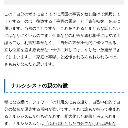
この「自分の考えに合うように周囲の事実をねじ曲げて解釈しよ
うとする」のは、後述する
「事実の否定」と「責任転嫁」
を主に
用います。当然のことですが、これをされるとまともな話し合い
にはなりにくいものです。仕事などの利害が絡む相手には立場上
謝っても、利害打算がなく、「自分の方が圧倒的に優位である」
立ち位置を崩す必要がない子供に対しては、やりたい放題ができ
てしまいます。「家庭は牢獄」と述懐される方もおられるのは、
さもありなんだと思います。
ナルシシストの親の特徴
毒になる親は、フォワードの引用文にある通り、自己中心的で自
分の都合が優先する傾向が強いです。それは誰もが持って生まれ
るナルシシズムが打ち砕かれず、肥大化した結果と考えられま
す。ナルシシズムとは
「ほれぼれとした自分でなければ許せな