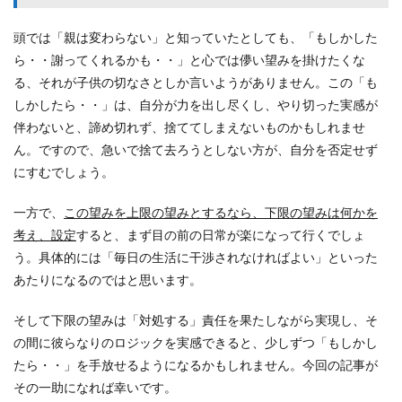
頭では「親は変わらない」と知っていたとしても、「もしかした
ら・・謝ってくれるかも・・」と心では儚い望みを掛けたくな
る、それが子供の切なさとしか言いようがありません。この「も
しかしたら・・」は、自分が力を出し尽くし、やり切った実感が
伴わないと、諦め切れず、捨ててしまえないものかもしれませ
ん。ですので、急いで捨て去ろうとしない方が、自分を否定せず
にすむでしょう。
一方で、
この望みを上限の望みとするなら、下限の望みは何かを
考え、設定
すると、まず目の前の日常が楽になって行くでしょ
う。具体的には「毎日の生活に干渉されなければよい」といった
あたりになるのではと思います。
そして下限の望みは「対処する」責任を果たしながら実現し、そ
の間に彼らなりのロジックを実感できると、少しずつ「もしかし
たら・・」を手放せるようになるかもしれません。今回の記事が
その一助になれば幸いです。