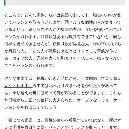
ところで、どんな家族、或いは集団であっても、独自の力学が働
いてバランスを取ろうとします。同じような個性の人が集まって
いるよりも、違う個性の人達の集団の方が、互いを補い合ってバ
ランスが取れます。価値観はある程度共有できていないと、同じ
目標を達成できませんが、旗振り役が得意な人、縁の下の力持ち
が得意な人、「あの人が職場に来るとピリッとして背筋が伸び
る」タイプの人、冗談を言って和ませてくれる人、様々な人がい
てこそバランスが取れます。
健全な集団では、危機が起きた時にこそ、一致団結して乗り越え
ようとします。
渦中では叱ったり泣きべそをかいたりがあって
も、乗り越えた暁には却って絆が深めることができます。これも
常日頃から、互いの信頼に支えられた、オープンなコミュニケー
ションがあればこそでしょう。
「毒になる家庭」は、個性の違いを尊重するのではなく、
親の考
えに子供を盲目的に従わせることでバランスを取ろうとします。