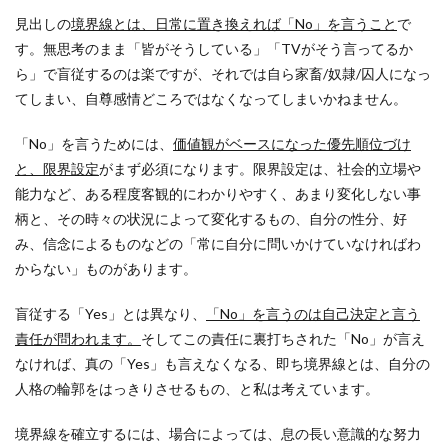
見出しの
境界線とは、日常に置き換えれば「No」を言うこと
で
す。無思考のまま「皆がそうしている」「TVがそう言ってるか
ら」で盲従するのは楽ですが、それでは自ら家畜/奴隷/囚人になっ
てしまい、自尊感情どころではなくなってしまいかねません。
「No」を言うためには、
価値観がベースになった優先順位づけ
と、限界設定
がまず必須になります。限界設定は、社会的立場や
能力など、ある程度客観的にわかりやすく、あまり変化しない事
柄と、その時々の状況によって変化するもの、自分の性分、好
み、信念によるものなどの「常に自分に問いかけていなければわ
からない」ものがあります。
盲従する「Yes」とは異なり、
「No」を言うのは自己決定と言う
責任が問われます。
そしてこの責任に裏打ちされた「No」が言え
なければ、真の「Yes」も言えなくなる、即ち境界線とは、自分の
人格の輪郭をはっきりさせるもの、と私は考えています。
境界線を確立するには、場合によっては、息の長い意識的な努力