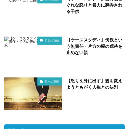
ぐれな怒りと暴力に翻弄され
る子供
【ケーススタディ】傍観とい
親との葛藤
う無責任・片方の親の虐待を
止めない親
【怒りを外に出す】親を変え
親との葛藤
ようともがく人生との決別