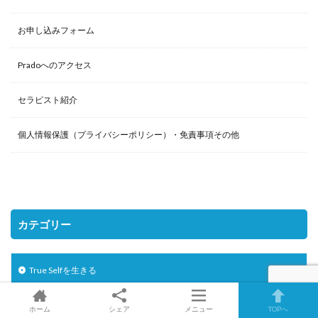
お申し込みフォーム
Pradoへのアクセス
セラピスト紹介
個人情報保護（プライバシーポリシー）・免責事項その他
カテゴリー
True Selfを生きる
Prado心理セラピーの特徴
ホーム
シェア
メニュー
TOPへ