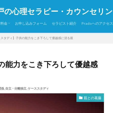
戸の心理セラピー・カウンセリング P
・料金
お申し込みフォーム
セラピスト紹介
Pradoへのアクセス
りするケース
お読みください
シー・免責事項その他
ススタディ】子供の能力をこき下ろして優越感に浸る親
の能力をこき下ろして優越感
関係
,
自立・分離独立
,
ケーススタディ
親との葛藤