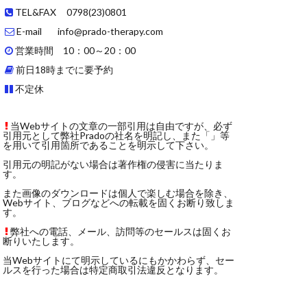
TEL&FAX 0798(23)0801
E-mail info@prado-therapy.com
営業時間 10：00～20：00
前日18時までに要予約
不定休
当Webサイトの文章の一部引用は自由ですが、必ず
引用元として弊社Pradoの社名を明記し、また「」等
を用いて引用箇所であることを明示して下さい。
引用元の明記がない場合は著作権の侵害に当たりま
す。
また画像のダウンロードは個人で楽しむ場合を除き、
Webサイト、ブログなどへの転載を固くお断り致しま
す。
弊社への電話、メール、訪問等のセールスは固くお
断りいたします。
当Webサイトにて明示しているにもかかわらず、セー
ルスを行った場合は特定商取引法違反となります。