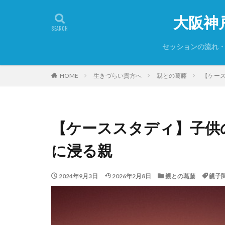
大阪神
セッションの流れ
セッションをお断
ご予約について
初めての方は必ず
よくあるご質問
プライバシーポリ
HOME
生きづらい貴方へ
親との葛藤
【ケー
【ケーススタディ】子供
に浸る親
2024年9月3日
2026年2月8日
親との葛藤
親子