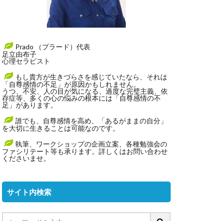
Prado （プラード）代表
足立由布子
心理セラピスト
もし貴方が生きづらさを感じていたなら、それは
「自尊感情の不足」が原因かもしれません。
うつ、不安、人の目が気になる、過度な完璧主義、依
存症等、多くの心の悩みの根本には「自尊感情の不
足」があります。
誰でも、自尊感情を高め、「あるがままの自分」
を大切に生きることは可能なのです。
執筆、ワークショップの企画立案、各種勉強会の
ファシリテート等も承ります。詳しくはお問い合わせ
くださいませ。
サイト内検索