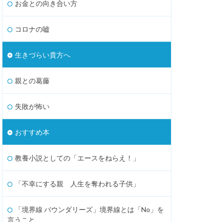
お金との向き合い方
コロナの嘘
生きづらい貴方へ
親との葛藤
失敗が怖い
おすすめ本
教養小説としての「エースをねらえ！」
「不幸にする親 人生を奪われる子供」
「境界線 バウンダリーズ」境界線とは「No」を
言うこと