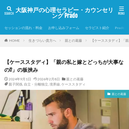
大阪神戸の心理セラピー・カウンセリ
ング Prado
セッションの流れ・料金
お申し込みフォーム
セラピスト紹介
Prado
HOME
生きづらい貴方へ
親との葛藤
【ケーススタディ】「親
【ケーススタディ】「親の私と嫁とどっちが大事な
の⁉」の板挟み
2024年9月1日
2026年2月8日
親との葛藤
親子関係
,
自立・分離独立
,
境界線
,
ケーススタディ
親との葛藤