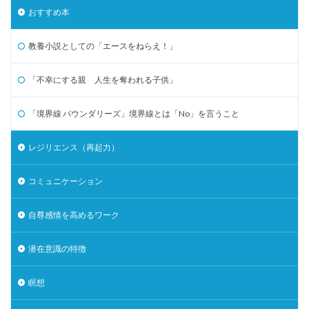
おすすめ本
教養小説としての「エースをねらえ！」
「不幸にする親 人生を奪われる子供」
「境界線 バウンダリーズ」境界線とは「No」を言うこと
レジリエンス（再起力）
コミュニケーション
自尊感情を高めるワーク
潜在意識の特徴
瞑想