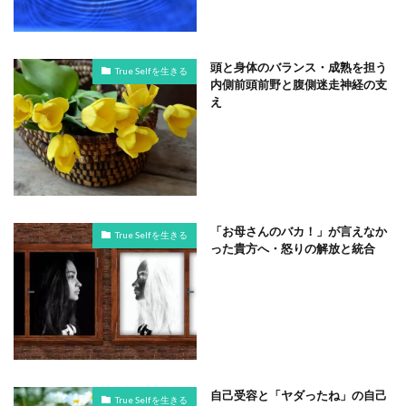
頭と身体のバランス・成熟を担う
True Selfを生きる
内側前頭前野と腹側迷走神経の支
え
「お母さんのバカ！」が言えなか
True Selfを生きる
った貴方へ・怒りの解放と統合
自己受容と「ヤダったね」の自己
True Selfを生きる