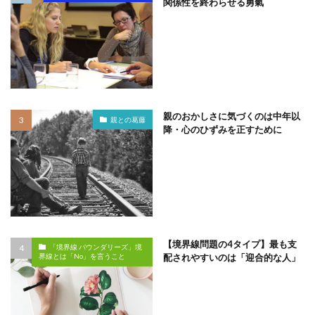
関係性を終わらせる勇氣
親のおかしさに気づくのは中年以
親との葛藤
降・心のひずみを正すために
【境界線問題の4タイプ】最も支
「境界線 バウンダリーズ」境
配されやすいのは「迎合的な人」
界線とは「No」を言うこと