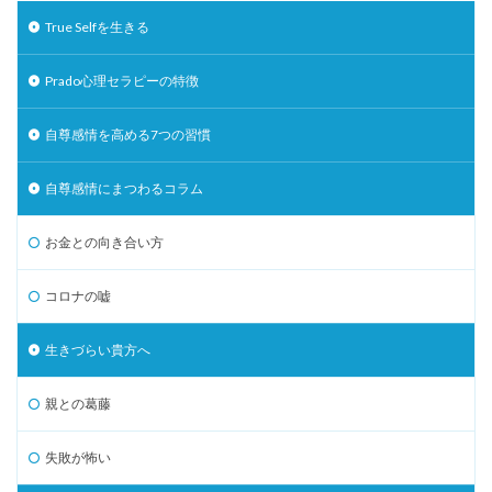
True Selfを生きる
Prado心理セラピーの特徴
自尊感情を高める7つの習慣
自尊感情にまつわるコラム
お金との向き合い方
コロナの嘘
生きづらい貴方へ
親との葛藤
失敗が怖い