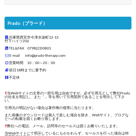
Prado（プラード）
兵庫県西宮市今津水波町12-13
竹下ハイツ202
TEL&FAX 0798(23)0801
E-mail info@prado-therapy.com
営業時間 10：00～20：00
前日18時までに要予約
不定休
当Webサイトの文章の一部引用は自由ですが、必ず引用元として弊社Prado
の社名を明記し、また「」等を用いて引用箇所であることを明示して下さ
い。
引用元の明記がない場合は著作権の侵害に当たります。
また画像のダウンロードは個人で楽しむ場合を除き、Webサイト、ブログな
どへの転載を固くお断り致します。
弊社への電話、メール、訪問等のセールスは固くお断りいたします。
当Webサイトにて明示しているにもかかわらず、セールスを行った場合は特