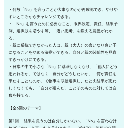
・何故「No」を言うことが大事なのかが再確認でき、やりや
すいところからチャレンジできる。
・「No」を言うために必要なこと、限界設定、責任、結果予
測、選択肢を増やす等、「遅い思考」を鍛える意義がわか
る。
・親に反抗できなかった人は、親（大人）の言いなり良い子
になることをやめる決意ができる。自分と親の関係性を見直
すきっかけにできる。
・日常の中で小さな「No」に躊躇しなくなり、「他人にどう
思われるか」ではなく「自分がどうしたいか」「何が責任を
果たすことなのか」で物事を取捨選択し、たとえ結果が思わ
しくなくても、「自分が選んだ」ことそのものに対しては自
負を持てる。
【全6回のテーマ】
第1回 結果を負うのは自分しかいない。「No」を言わなけ
れば「Yes」と言ったと見なされる （約17分・無料で公開