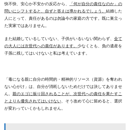
快不快、安心か不安かの反応から、
「何が自分の責任なのか」の
問いにシフトすると、自ずと答えは導かれるでしょう。
結婚した
人にとって、責任があるのは勿論今の家庭の方です。既に巣立っ
た実家ではありません。
また結婚しているしていない、子供がいるいない関わらず、
全て
の大人には次世代への責任があります。
少なくとも、負の遺産を
子孫に残してはいけないと私は考えています。
「毒になる親に自分の時間的・精神的リソース（資源）を奪われ
ない心がけ」は、自分が消耗しないためだけでは決してありませ
ん。
親のエゴに振り回されることが、次世代への責任を果たすこ
とよりも優先されてはいけない
、そう改めて心に留めると、選択
が変わっていくかもしれません。