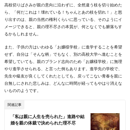
高枝切りばさみが親の意向に沿わずに、全然違う枝を切り始めた
ら、「何だこれは！壊れている！ちゃんとあの枝を切れ！」と怒
り出すのは、親の当然の権利くらいに思っている、そのようにイ
メージできると、親の理不尽さの本質が、何となくでも腑落ちす
るかもしれません。
また、子供の方はいわゆる「お嬢様学校」に進学することを希望
せず、自分は「そんな柄」でもなく、別の高校大学へ進むことを
希望していても、親のブランド志向のため「お嬢様学校」に無理
やり進学させられる、と言った例もあります。進学先の学校で、
先生や級友が良くしてくれたとしても、戻ってこない青春を親に
台無しにされた悲しみは、どんなに時間が経ってもやはり消えな
いもののようです。
関連記事
「私は親に人生を売られた」進路や結
婚を親の体裁で決められた理不尽