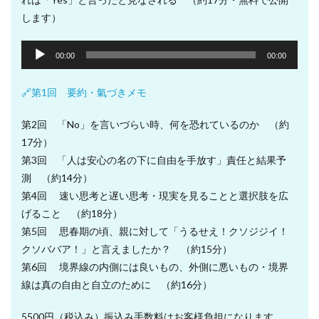
します）
音
00:00
00:00
声
プ
🔗第1回 要約・氣づきメモ
レ
ー
第2回 「No」を言いづらい時、何を恐れているのか （約
ヤ
17分）
ー
第3回 「人は安心の名の下に自由を手放す」責任と結果予
測 （約14分）
第4回 速い思考と遅い思考・現実を見ることと選択肢を広
げること （約18分）
第5回 思春期の頃、親に対して「うるせえ！クソジジイ！
クソババア！」と言えましたか？ （約15分）
第6回 境界線の内側には良いもの、外側に悪いもの・境界
線は真の自由と自立のために （約16分）
5500円（税込み）振込み手数料はお客様負担になります。