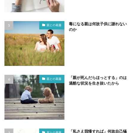
毒になる親は何故子供に謝れない
親との葛藤
のか
「親が死んだらほっとする」のは
親との葛藤
過酷な状況を生き抜いたから
「私さえ我慢すれば」何故自己犠
親との葛藤