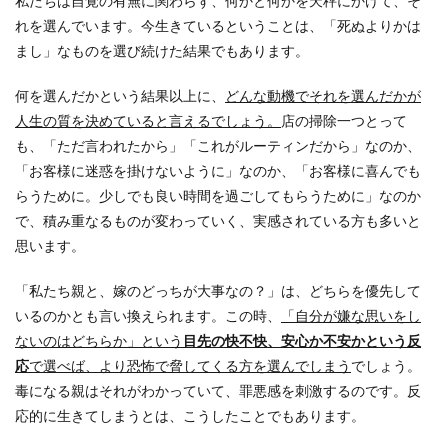
私たちは自覚の有無に関わらず、何かと何かを天秤にかけて、そ
れを選んでいます。今生きているということは、「死ぬよりかは
まし」なものを選び続けた結果でもあります。
何を選んだかという結果以上に、
どんな動機でそれを選んだかが
人生の質を決めていると言えるでしょう。
店の掃除一つとって
も、「ただ言われたから」「これがルーティンだから」なのか、
「お客様に迷惑を掛けないように」なのか、「お客様に喜んでも
らうために。少しでも良い時間を過ごしてもらうために」なのか
で、積み重なるものが変わっていく、実感されている方も多いと
思います。
「私たち親と、嫁のどっちが大事なの？」は、どちらを優先して
いるのかとも言い換えられます。この時、
「自分が嫌な思いをし
ないのはどちらか」という
目先の快不快、安心か不安かという反
応
で選べば、より恐怖で脅してくる方を選んでしまう
でしょう。
毒になる親はそれがわかっていて、罪悪感を刺激するのです。反
応的に生きてしまうとは、こうしたことでもあります。