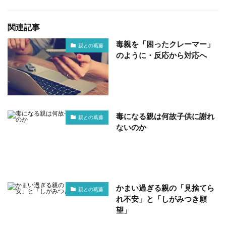
関連記事
毒親を「困ったクレーマー」
親との葛藤
のように・反応から対応へ
毒になる親は何故子供に謝れ
親との葛藤
ないのか
かまい過ぎる親の「見捨てら
親との葛藤
れ不安」と「しがみつき願
望」