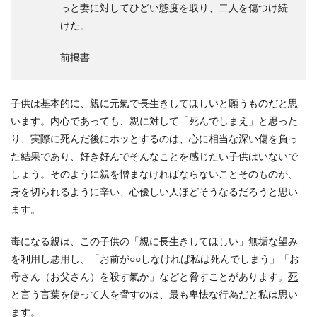
っと妻に対してひどい態度を取り、二人を傷つけ続
けた。
前掲書
子供は基本的に、親に元氣で長生きしてほしいと願うものだと思
います。内心であっても、親に対して「死んでしまえ」と思った
り、実際に死んだ後にホッとするのは、心に相当な深い傷を負っ
た結果であり、好き好んでそんなことを感じたい子供はいないで
しょう。そのように親を憎まなければならないことそのものが、
身を切られるように辛い、心優しい人ほどそうなるだろうと思い
ます。
毒になる親は、この子供の「親に長生きしてほしい」無垢な望み
を利用し悪用し、「お前が○○しなければ私は死んでしまう」「お
母さん（お父さん）を殺す氣か」などと脅すことがあります。
死
と言う言葉を使って人を脅すのは、最も卑怯な行為
だと私は思い
ます。