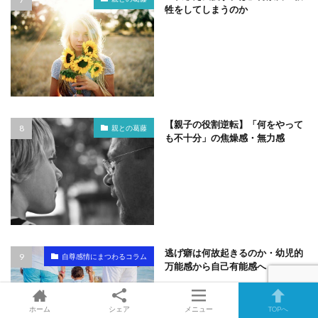
牲をしてしまうのか
【親子の役割逆転】「何をやって
親との葛藤
も不十分」の焦燥感・無力感
逃げ癖は何故起きるのか・幼児的
自尊感情にまつわるコラム
万能感から自己有能感へ
ホーム
シェア
メニュー
TOPへ