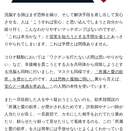
洗脳する側はまず恐怖を煽り、そして解決手段を差し出して安心
させる。人は「こうすれば安心」と思い込んでしまうと自分から
縋り付く、こんなわかりやすいマッチポンプはないのですが、
「これは本当かな？」と
現実を知ろうとする手間を省くと
あっさ
りやられてしまいます。これは学歴とは関係ありません。
コロナ騒動においては「ワクチンを打たない人間は思いやりがな
い」など、非接種を貫こうとする人を共同体から排除しようとす
る洗脳も同時に行いました。マスクも同様です。
「所属と愛の欲
求」を脅かした
のです。
人は恐怖と孤独に弱い、
裏から言えば、
安心と一体感を求める、
この人間の本性を突いています。
また一旦信頼した人を中々疑おうとしないのも、欲求段階説の
「所属と愛の欲求」が脅かされるためです。詐欺師やナンパ師が
人当たりが良く、一見親切で、カモにした相手をおだてたり褒め
たり、頼らせたり頼って見せたりして篭絡するのも、この「所属
と愛の欲求」を人は簡単には手放せないとよくよくわかっている