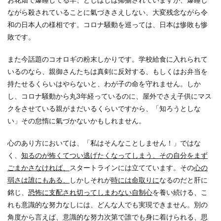
ながら殺されていることに氣づきさえしない、大変残念ながら令
和の日本人の様相です。コロナ騒動を巡っては、日本は惨敗も惨
敗です。
また今話題のコオロギの粉末しかりです。学校給食に入れられて
いるのなら、親御さんたちは真剣に反対する、もしくはお弁当を
持たせるくらいはやらないと、わが子の命を守れません。しか
し、コロナ騒動から丸3年経っているのに、屋外でさえ子供にマス
クをさせている親がまだいるくらいですから、「知ろうとしな
い」その怠惰に氣づかないかもしれません。
心のあり方においては、「私はそんなことしません！」ではな
く、
知るのが怖くてつい逃げたくなってしまう、その自分をまず
ごまかさなければ、
スタートラインには立てています。その
心の
弱さは誰にもある、
しかしそれが
時には命取りに
なるのだと肝に
銘じ、
恐怖に支配され切ってしまわない自制心
を養い続ける、こ
れも意識的な努力なしには、どんな人でも実現できません。別の
角度から言えば、意識的な努力次第で誰でも身に着けられる、思