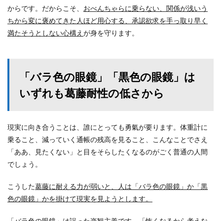
からです。だからこそ、
おべんちゃらに乗らない、関係が浅いう
ちから変に褒めてきた人ほど用心する、承認欲求を手っ取り早く
満たそうとしない心構え
が身を守ります。
「バラ色の眼鏡」「黒色の眼鏡」は
いずれも葛藤耐性の低さから
現実に向き合うことは、誰にとっても勇氣が要ります。体重計に
乗ること、減っていく通帳の残高を見ること、こんなことでさえ
「ああ、見たくない」と目をそらしたくなるのがごく普通の人間
でしょう。
こうした
葛藤に耐える力が弱いと、人は「バラ色の眼鏡」か「黒
色の眼鏡」かを掛けて現実を見ようとします。
「バラ色の眼鏡」は
誤った楽観主義
です。「怖くなるから考えな