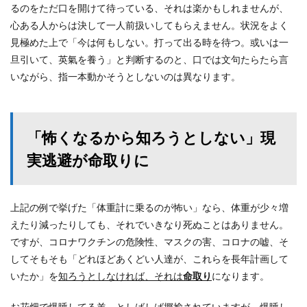
るのをただ口を開けて待っている、それは楽かもしれませんが、
心ある人からは決して一人前扱いしてもらえません。状況をよく
見極めた上で「今は何もしない。打って出る時を待つ。或いは一
旦引いて、英氣を養う」と判断するのと、口では文句たらたら言
いながら、指一本動かそうとしないのは異なります。
「怖くなるから知ろうとしない」現
実逃避が命取りに
上記の例で挙げた「体重計に乗るのが怖い」なら、体重が少々増
えたり減ったりしても、それでいきなり死ぬことはありません。
ですが、コロナワクチンの危険性、マスクの害、コロナの嘘、そ
してそもそも「どれほどあくどい人達が、これらを長年計画して
いたか」を
知ろうとしなければ、それは
命取り
になります。
お花畑で爆睡してる羊、としばしば揶揄されていますが、爆睡し