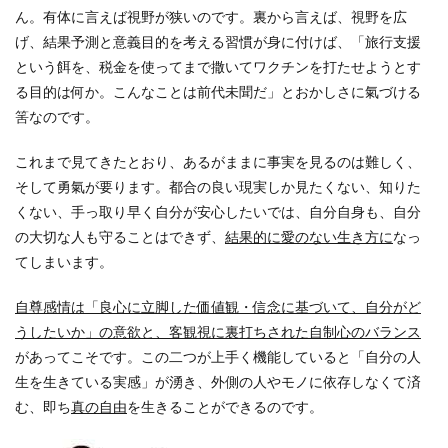
ん。有体に言えば視野が狭いのです。裏から言えば、視野を広
げ、結果予測と意義目的を考える習慣が身に付けば、「旅行支援
という餌を、税金を使ってまで撒いてワクチンを打たせようとす
る目的は何か。こんなことは前代未聞だ」とおかしさに氣づける
筈なのです。
これまで見てきたとおり、あるがままに事実を見るのは難しく、
そして勇氣が要ります。都合の良い現実しか見たくない、知りた
くない、手っ取り早く自分が安心したいでは、自分自身も、自分
の大切な人も守ることはできず、
結果的に愛のない生き方に
なっ
てしまいます。
自尊感情は「良心に立脚した価値観・信念に基づいて、自分がど
うしたいか」の意欲と、客観視に裏打ちされた自制心のバランス
があってこそです。この二つが上手く機能していると「自分の人
生を生きている実感」が湧き、外側の人やモノに依存しなくて済
む、即ち
真の自由
を生きることができるのです。