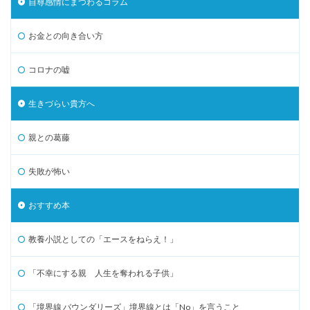
自尊感情にまつわるコラム
お金との向き合い方
コロナの嘘
生きづらい貴方へ
親との葛藤
失敗が怖い
おすすめ本
教養小説としての「エースをねらえ！」
「不幸にする親 人生を奪われる子供」
「境界線 バウンダリーズ」境界線とは「No」を言うこと