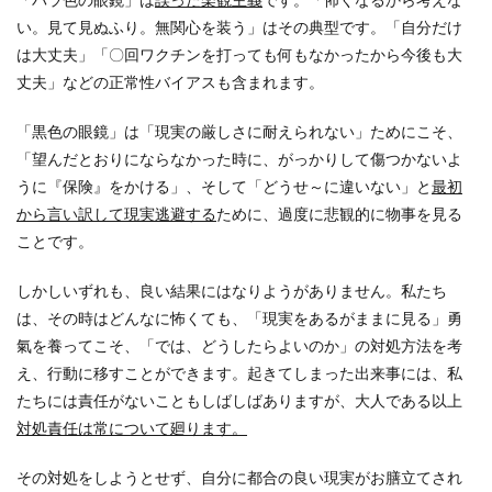
い。見て見ぬふり。無関心を装う」はその典型です。「自分だけ
は大丈夫」「〇回ワクチンを打っても何もなかったから今後も大
丈夫」などの正常性バイアスも含まれます。
「黒色の眼鏡」は「現実の厳しさに耐えられない」ためにこそ、
「望んだとおりにならなかった時に、がっかりして傷つかないよ
うに『保険』をかける」、そして「どうせ～に違いない」と
最初
から言い訳して現実逃避する
ために、過度に悲観的に物事を見る
ことです。
しかしいずれも、良い結果にはなりようがありません。私たち
は、その時はどんなに怖くても、「現実をあるがままに見る」勇
氣を養ってこそ、「では、どうしたらよいのか」の対処方法を考
え、行動に移すことができます。起きてしまった出来事には、私
たちには責任がないこともしばしばありますが、大人である以上
対処責任は常について廻ります。
その対処をしようとせず、自分に都合の良い現実がお膳立てされ