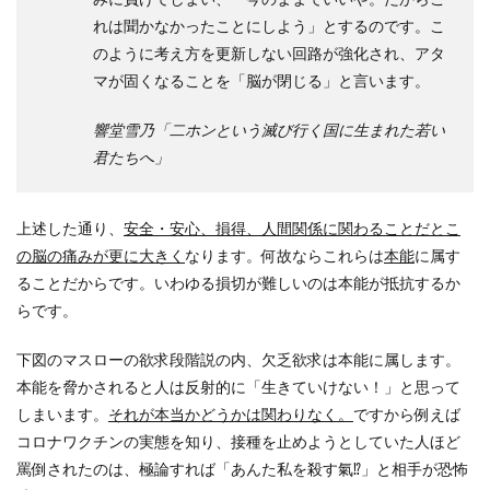
れは聞かなかったことにしよう」とするのです。こ
のように考え方を更新しない回路が強化され、アタ
マが固くなることを「脳が閉じる」と言います。
響堂雪乃「二ホンという滅び行く国に生まれた若い
君たちへ」
上述した通り、
安全・安心、損得、人間関係に関わることだとこ
の脳の痛みが更に大きく
なります。何故ならこれらは
本能
に属す
ることだからです。いわゆる損切が難しいのは本能が抵抗するか
らです。
下図のマスローの欲求段階説の内、欠乏欲求は本能に属します。
本能を脅かされると人は反射的に「生きていけない！」と思って
しまいます。
それが本当かどうかは関わりなく。
ですから例えば
コロナワクチンの実態を知り、接種を止めようとしていた人ほど
罵倒されたのは、極論すれば「あんた私を殺す氣⁉」と相手が恐怖