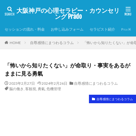
大阪神戸の心理セラピー・カウンセリ
ング Prado
セッションの流れ・料金
お申し込みフォーム
セラピスト紹介
Prado
HOME
自尊感情にまつわるコラム
「怖いから知りたくない」が命
「怖いから知りたくない」が命取り・事実をあるが
ままに見る勇氣
2023年2月27日
2024年2月26日
自尊感情にまつわるコラム
脳の働き
,
客観視
,
勇氣
,
危機管理
自尊感情にまつわるコラム