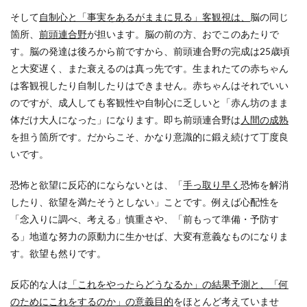
そして
自制心と「事実をあるがままに見る」客観視は、
脳の同じ
箇所、
前頭連合野
が担います。脳の前の方、おでこのあたりで
す。脳の発達は後ろから前ですから、前頭連合野の完成は25歳頃
と大変遅く、また衰えるのは真っ先です。生まれたての赤ちゃん
は客観視したり自制したりはできません。赤ちゃんはそれでいい
のですが、成人しても客観性や自制心に乏しいと「赤ん坊のまま
体だけ大人になった」になります。即ち前頭連合野は
人間の成熟
を担う箇所です。だからこそ、かなり意識的に鍛え続けて丁度良
いです。
恐怖と欲望に反応的にならないとは、「
手っ取り早く
恐怖を解消
したり、欲望を満たそうとしない」ことです。例えば心配性を
「念入りに調べ、考える」慎重さや、「前もって準備・予防す
る」地道な努力の原動力に生かせば、大変有意義なものになりま
す。欲望も然りです。
反応的な人は
「これをやったらどうなるか」の結果予測と、「何
のためにこれをするのか」の意義目的
をほとんど考えていませ