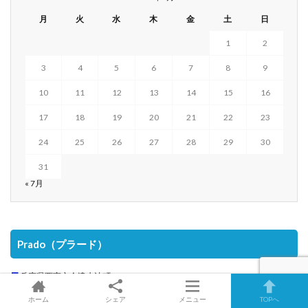
月
火
水
木
金
土
日
1
2
3
4
5
6
7
8
9
10
11
12
13
14
15
16
17
18
19
20
21
22
23
24
25
26
27
28
29
30
31
« 7月
Prado（プラード）
兵庫県西宮市今津水波町12-13
竹下ハイツ202
ホーム
シェア
メニュー
TOPへ
TEL&FAX 0798(23)0801