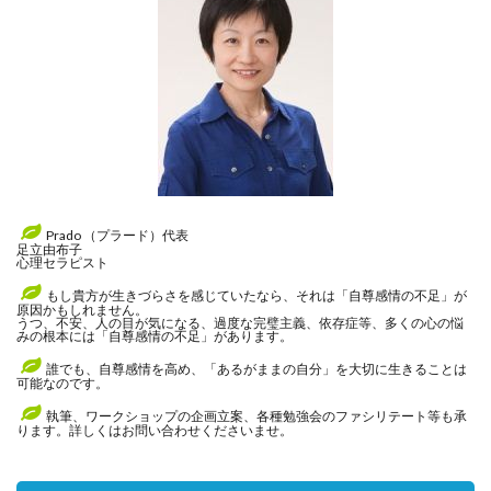
Prado （プラード）代表
足立由布子
心理セラピスト
もし貴方が生きづらさを感じていたなら、それは「自尊感情の不足」が
原因かもしれません。
うつ、不安、人の目が気になる、過度な完璧主義、依存症等、多くの心の悩
みの根本には「自尊感情の不足」があります。
誰でも、自尊感情を高め、「あるがままの自分」を大切に生きることは
可能なのです。
執筆、ワークショップの企画立案、各種勉強会のファシリテート等も承
ります。詳しくはお問い合わせくださいませ。