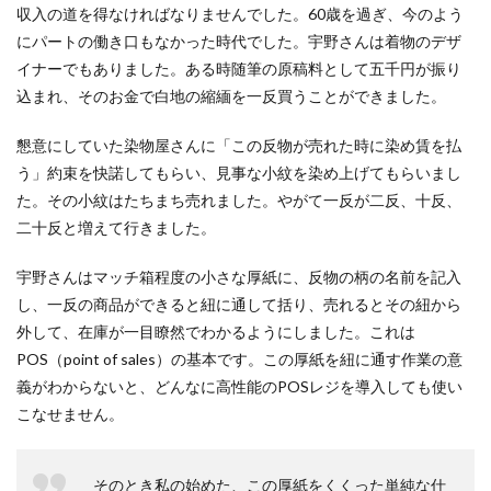
収入の道を得なければなりませんでした。60歳を過ぎ、今のよう
にパートの働き口もなかった時代でした。宇野さんは着物のデザ
イナーでもありました。ある時随筆の原稿料として五千円が振り
込まれ、そのお金で白地の縮緬を一反買うことができました。
懇意にしていた染物屋さんに「この反物が売れた時に染め賃を払
う」約束を快諾してもらい、見事な小紋を染め上げてもらいまし
た。その小紋はたちまち売れました。やがて一反が二反、十反、
二十反と増えて行きました。
宇野さんはマッチ箱程度の小さな厚紙に、反物の柄の名前を記入
し、一反の商品ができると紐に通して括り、売れるとその紐から
外して、在庫が一目瞭然でわかるようにしました。これは
POS（point of sales）の基本です。この厚紙を紐に通す作業の意
義がわからないと、どんなに高性能のPOSレジを導入しても使い
こなせません。
そのとき私の始めた、この厚紙をくくった単純な仕