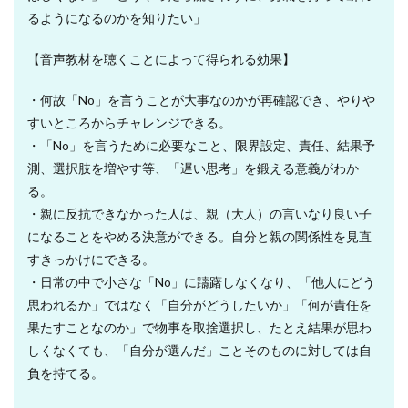
るようになるのかを知りたい」
【音声教材を聴くことによって得られる効果】
・何故「No」を言うことが大事なのかが再確認でき、やりや
すいところからチャレンジできる。
・「No」を言うために必要なこと、限界設定、責任、結果予
測、選択肢を増やす等、「遅い思考」を鍛える意義がわか
る。
・親に反抗できなかった人は、親（大人）の言いなり良い子
になることをやめる決意ができる。自分と親の関係性を見直
すきっかけにできる。
・日常の中で小さな「No」に躊躇しなくなり、「他人にどう
思われるか」ではなく「自分がどうしたいか」「何が責任を
果たすことなのか」で物事を取捨選択し、たとえ結果が思わ
しくなくても、「自分が選んだ」ことそのものに対しては自
負を持てる。