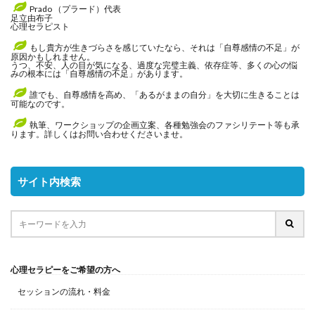
Prado （プラード）代表
足立由布子
心理セラピスト
もし貴方が生きづらさを感じていたなら、それは「自尊感情の不足」が
原因かもしれません。
うつ、不安、人の目が気になる、過度な完璧主義、依存症等、多くの心の悩
みの根本には「自尊感情の不足」があります。
誰でも、自尊感情を高め、「あるがままの自分」を大切に生きることは
可能なのです。
執筆、ワークショップの企画立案、各種勉強会のファシリテート等も承
ります。詳しくはお問い合わせくださいませ。
サイト内検索
心理セラピーをご希望の方へ
セッションの流れ・料金