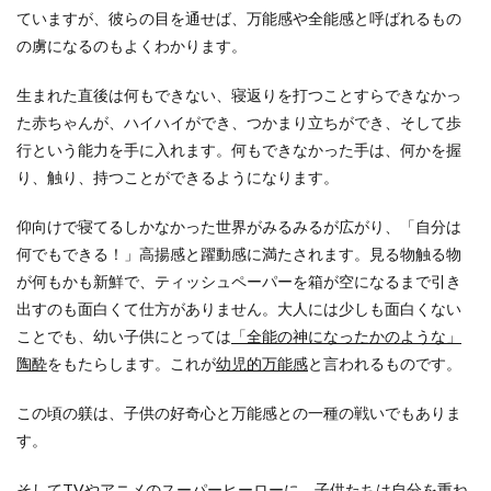
ていますが、彼らの目を通せば、万能感や全能感と呼ばれるもの
の虜になるのもよくわかります。
生まれた直後は何もできない、寝返りを打つことすらできなかっ
た赤ちゃんが、ハイハイができ、つかまり立ちができ、そして歩
行という能力を手に入れます。何もできなかった手は、何かを握
り、触り、持つことができるようになります。
仰向けで寝てるしかなかった世界がみるみるが広がり、「自分は
何でもできる！」高揚感と躍動感に満たされます。見る物触る物
が何もかも新鮮で、ティッシュペーパーを箱が空になるまで引き
出すのも面白くて仕方がありません。大人には少しも面白くない
ことでも、幼い子供にとっては
「全能の神になったかのような」
陶酔
をもたらします。これが
幼児的万能感
と言われるものです。
この頃の躾は、子供の好奇心と万能感との一種の戦いでもありま
す。
そしてTVやアニメのスーパーヒーローに、子供たちは自分を重ね