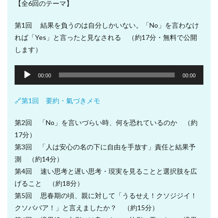
【全6回のテーマ】
第1回 結果を負うのは自分しかいない。「No」を言わなけ
れば「Yes」と言ったと見なされる （約17分・無料で公開
します）
音
00:00
00:00
声
プ
🔗第1回 要約・氣づきメモ
レ
ー
第2回 「No」を言いづらい時、何を恐れているのか （約
ヤ
17分）
ー
第3回 「人は安心の名の下に自由を手放す」責任と結果予
測 （約14分）
第4回 速い思考と遅い思考・現実を見ることと選択肢を広
げること （約18分）
第5回 思春期の頃、親に対して「うるせえ！クソジジイ！
クソババア！」と言えましたか？ （約15分）