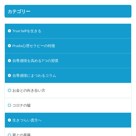
カテゴリー
True Selfを生きる
Prado心理セラピーの特徴
自尊感情を高める7つの習慣
自尊感情にまつわるコラム
お金との向き合い方
コロナの嘘
生きづらい貴方へ
親との葛藤