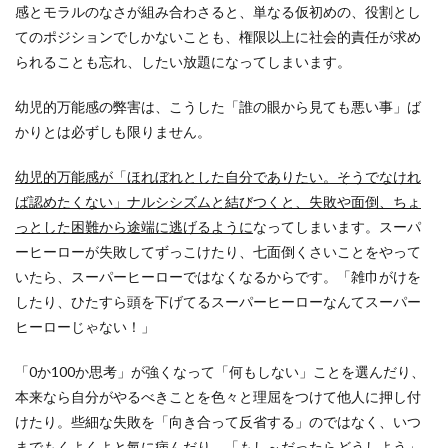
感とモラルのなさが組み合わさると、単なる仮初めの、役割とし
てのポジションでしかないことも、権限以上に社会的責任が求め
られることも忘れ、したい放題になってしまいます。
幼児的万能感の弊害は、こうした「誰の眼から見ても悪い事」ば
かりとは必ずしも限りません。
幼児的万能感が「ほれぼれとした自分でありたい。そうでなけれ
ば認めたくない」ナルシシズムと結びつくと、失敗や面倒、ちょ
っとした困難から途端に逃げるように
なってしまいます。スーパ
ーヒーローが失敗してずっこけたり、七面倒くさいことをやって
いたら、スーパーヒーローではなくなるからです。「雑巾がけを
したり、ひたすら頭を下げてるスーパーヒーローなんてスーパー
ヒーローじゃない！」
「0か100か思考」が強くなって「何もしない」ことを選んだり、
本来なら自分がやるべきことを色々と理屈をつけて他人に押し付
けたり。些細な失敗を「向き合って反省する」のではなく、いつ
までもくよくよと氣に病んだり、「もし～だったらどうしよう」