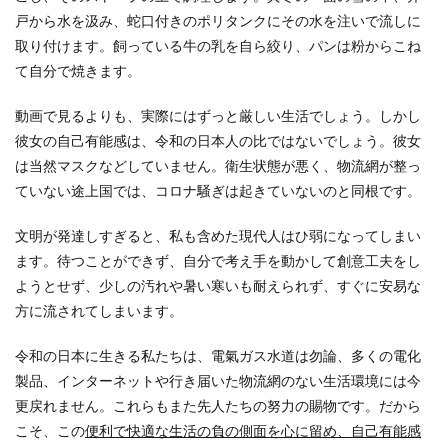
戸から水を汲み、蛇口付きのポリタンクにその水を注いで流しに
取り付けます。飼っている牛の乳を自ら絞り、パンは粉からこね
て自分で焼きます。
動画で見るよりも、実際にはずっと厳しい生活でしょう。しかし
彼女の自己有能感は、令和の日本人の比ではないでしょう。彼女
は当然マスクなどしていません。衛生状態が悪く、物流網が整っ
ていない途上国では、コロナ騒ぎは起きていないのと同根です。
文明が発達しすぎると、私も含めた現代人はひ弱になってしまい
ます。待つことができず、自分で考え手を動かして創意工夫をし
ようとせず、少しの汚れや暑い寒いも耐えられず、すぐに安易な
方に流されてしまいます。
令和の日本に生きる私たちは、電氣ガス水道は勿論、多くの電化
製品、インターネットや行き届いた物流網のない生活環境には今
更戻れません。これらもまた先人たちの努力の賜物です。だから
こそ、この
便利で快適な生活の負の側面を心に留め、自己有能感