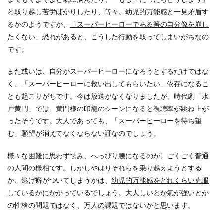
と取り越し苦労ばかりしたり、等々。幼児的万能感と一見矛盾す
るかのようですが、
「スーパーヒーローである筈の自分像を崩し
たくない」
恐れがあると、こうした行動を取ってしまいがちなの
です。
また或いは、自分がスーパーヒーローになろうとするだけではな
く、
「スーパーヒーローに救い出してもらいたい」依存に
なるこ
とも起こりがちです。今は放送がなくなりましたが、時代劇「水
戸黄門」では、黄門様の印籠のシーンになると視聴率が跳ね上が
ったそうです。大人であっても、「スーパーヒーローを待ち望
む」願望が消えてなくならない証なのでしょう。
様々な困難に思わず怯み、へっぴり腰になるのが、ごくごく普通
の人間の様相です。しかしやはりそれらを乗り越えようとする
か、逃げ癖がついてしまうかは、
幼児的万能感をどれくらい克服
しているか
にかかっているでしょう。大人しいとか氣が強いとか
の性格の問題ではなく、万人の課題ではないかと思います。