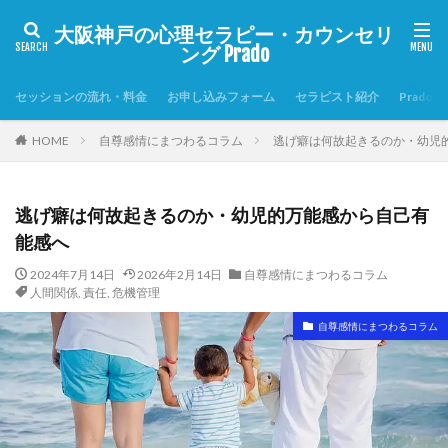
大阪神戸の心理セラピー・カウンセリ
ング Prado
セッションの流れ・料金
お申し込みフォーム
セラピスト紹介
Prado
HOME
自尊感情にまつわるコラム
逃げ癖は何故起きるのか・幼児
逃げ癖は何故起きるのか・幼児的万能感から自己有
能感へ
2024年7月14日
2026年2月14日
自尊感情にまつわるコラム
人間関係
,
責任
,
危機管理
自尊感情にまつわるコラム