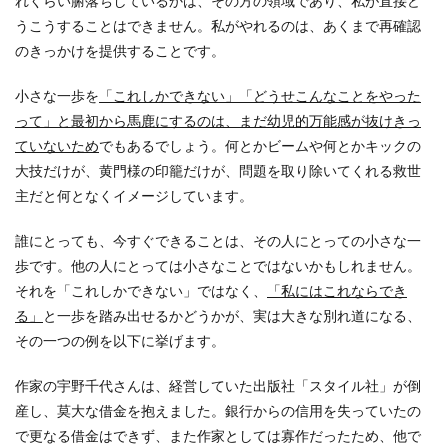
れくらい腑落ちしているかは、その方の領域であり、私が直接ど
うこうすることはできません。私がやれるのは、あくまで再確認
のきっかけを提供することです。
小さな一歩を
「これしかできない」「どうせこんなことをやった
って」と最初から馬鹿にするのは、まだ幼児的万能感が抜けきっ
ていないため
でもあるでしょう。何とかビームや何とかキックの
大技だけが、黄門様の印籠だけが、問題を取り除いてくれる救世
主だと何となくイメージしています。
誰にとっても、今すぐできることは、その人にとっての小さな一
歩です。他の人にとっては小さなことではないかもしれません。
それを「これしかできない」ではなく、
「私にはこれならでき
る」
と一歩を踏み出せるかどうかが、実は大きな別れ道になる、
その一つの例を以下に挙げます。
作家の宇野千代さんは、経営していた出版社「スタイル社」が倒
産し、莫大な借金を抱えました。銀行からの信用を失っていたの
で更なる借金はできず、また作家としては寡作だったため、他で