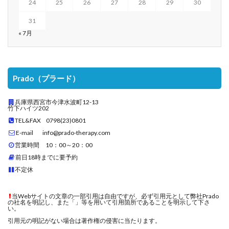
24
25
26
27
28
29
30
31
« 7月
Prado（プラード）
兵庫県西宮市今津水波町12-13
竹下ハイツ202
TEL&FAX 0798(23)0801
E-mail info@prado-therapy.com
営業時間 10：00～20：00
前日18時までに要予約
不定休
当Webサイトの文章の一部引用は自由ですが、必ず引用元として弊社Prado
の社名を明記し、また「」等を用いて引用箇所であることを明示して下さ
い。
引用元の明記がない場合は著作権の侵害に当たります。