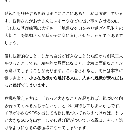
す。
勤勉性を獲得する意義
はまさにここにあると、私は確信していま
す。親御さんがお子さんにスポーツなどの習い事をさせるのは、
「地味な基礎練習の大切さ」「地道な努力をやり遂げる忍耐力の
大切さ」を親御さんが我が子に身に着けさせたいためでもあるで
しょう。
但し技術的なこと、しかも自分が好きなことなら細かな創意工夫
をやったとしても、精神的な局面になると、途端に面倒なことか
ら逃げてしまうことがあります。これをされると、周囲は非常に
傷つきます。
小さな危機から逃げる人は、大きな危機が来ればも
っと逃げてしまいます。
危機を訴える方は、「もっと大きなことが起きれば、氣づいて向
き合ってくれるんじゃないか」とつい期待してしまいがちです。
子供が小さなSOSを出しても親に氣づいてもらえなければ、もっ
と大きなSOSを出す、しかし逃げ癖がついている親は、もっと逃
げるようになるの悪循環になってしまいます。