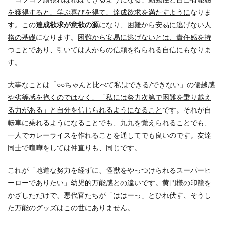
を獲得すると、学ぶ喜びを得て、達成欲求を満たすように
なりま
す。
この
達成欲求が意欲の源
になり、
困難から安易に逃げない人
格の基礎
になります。
困難から安易に逃げないとは、責任感を持
つことであり、引いては人からの信頼を得られる自信に
もなりま
す。
大事なことは「○○ちゃんと比べて私はできる/できない」の
優越感
や劣等感を抱くのではなく、「私には努力次第で困難を乗り越え
る力がある」と自分を信じられるようになること
です。それが自
転車に乗れるようになることでも、九九を覚えられることでも、
一人でカレーライスを作れることを通してでも良いのです。友達
同士で喧嘩をしては仲直りも、同じです。
これが「地道な努力を経ずに、怪獣をやっつけられるスーパーヒ
ーローでありたい」幼児的万能感との違いです。黄門様の印籠を
かざしただけで、悪代官たちが「ははーっ」とひれ伏す、そうし
た万能のグッズはこの世にありません。