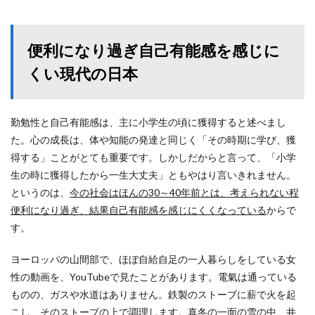
便利になり過ぎ自己有能感を感じに
くい現代の日本
勤勉性と自己有能感は、主に小学生の頃に獲得すると述べまし
た。心の成長は、体や知能の発達と同じく「その時期に学び、獲
得する」ことがとても重要です。しかしだからと言って、「小学
生の時に獲得したから一生大丈夫」ともやはり言いきれません。
というのは、
今の社会はほんの30～40年前とは、考えられない程
便利になり過ぎ、結果自己有能感を感じにくくなっている
からで
す。
ヨーロッパの山間部で、ほぼ自給自足の一人暮らしをしている女
性の動画を、YouTubeで見たことがあります。電氣は通っている
ものの、ガスや水道はありません。鉄製のストーブに薪で火を起
こし、そのストーブの上で調理します。真冬の一面の雪の中、井