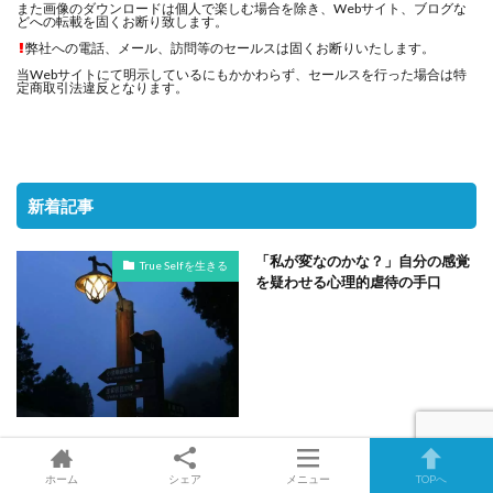
また画像のダウンロードは個人で楽しむ場合を除き、Webサイト、ブログな
どへの転載を固くお断り致します。
弊社への電話、メール、訪問等のセールスは固くお断りいたします。
当Webサイトにて明示しているにもかかわらず、セールスを行った場合は特
定商取引法違反となります。
新着記事
「私が変なのかな？」自分の感覚
True Selfを生きる
を疑わせる心理的虐待の手口
「私が我慢すれば」「私が何とか
True Selfを生きる
しなくちゃ！」・過剰適応の仮面
ホーム
シェア
メニュー
TOPへ