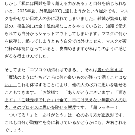
しかし「私には困難を乗り越える力がある」と自分を信じられな
いと、2025年夏、外氣温40℃に達しようかという屋外でも、マス
クを外せない日本人の姿に現れてしまいました。雑菌が繁殖し放
題の、衛生的には全く逆効果なことをやっていると、知識で伝え
られても自分からシャットアウトしてしまいます。マスクに何か
を依存し、縋ってしまうともう自分では外せません。マスクが黄
門様の印籠になっていると、皮肉めきますが私はこのように感じ
ざるを得ませんでした。
そしてまた「コツコツ頑張ればできる」、それは
裏から言えば
「魔法のようにたちどころに何か良いものが降って湧くことはな
い」、
これを体得することにより、他の人の尽力に思いを馳せる
こともできます。
「お陰様で」「ありがとうございます」「頂き
ます」「ご馳走様でした」は全て、目には見えない無数の人の尽
力、そのプロセスに思いを馳せる態度
です。「超ラッキー！」
「ついてる！」と「ありがとう」は、心のあり方が正反対です。
これも自分が勤勉性を身に着けているかどうかにも、左右される
でしょう。