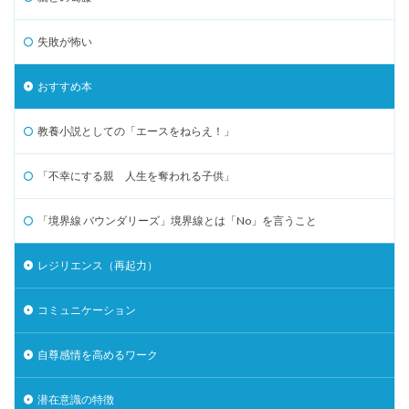
失敗が怖い
おすすめ本
教養小説としての「エースをねらえ！」
「不幸にする親 人生を奪われる子供」
「境界線 バウンダリーズ」境界線とは「No」を言うこと
レジリエンス（再起力）
コミュニケーション
自尊感情を高めるワーク
潜在意識の特徴