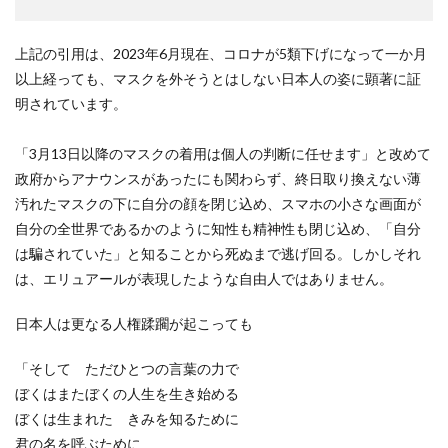
上記の引用は、2023年6月現在、コロナが5類下げになって一か月
以上経っても、マスクを外そうとはしない日本人の姿に顕著に証
明されています。
「3月13日以降のマスクの着用は個人の判断に任せます」と改めて
政府からアナウンスがあったにも関わらず、終日取り換えない薄
汚れたマスクの下に自分の顔を閉じ込め、スマホの小さな画面が
自分の全世界であるかのように知性も精神性も閉じ込め、「自分
は騙されていた」と知ることから死ぬまで逃げ回る。しかしそれ
は、エリュアールが表現したような自由人ではありません。
日本人は更なる人権蹂躙が起こっても
「そして ただひとつの言葉の力で
ぼくはまたぼくの人生を生き始める
ぼくは生まれた きみを知るために
君の名を呼ぶために