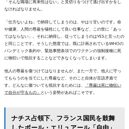
「そんな職場に将来性はない」と見切りをつけて逃げ出すかをし
なければなりません。
「仕方ないよね」で納得してしまうのは、やはり甘いのです。命
や健康、人間の尊厳を犠牲にして良い仕事など、この世に「あっ
てはならない」。それに納得し、従ってしまうのはYESと言ったの
と同じことです。そうした態度では、既に計画されているWHOの
パンデミック条約や、緊急事態条項でのワクチンの強制接種に死
に物狂いで抵抗することなどできなくなってしまいます。
他人の尊厳を傷つけてはなりませんが、また一方で、他人に守っ
てもらうのを当てにした尊厳など、そのこと自体が言語矛盾で
す。どんなに傷ついても抵抗するためには、
「尊厳は死に物狂い
で自分が守るもの」
という姿勢があればこそです。
ナチス占領下、フランス国民を鼓舞
したポール・エリュアール「自由」