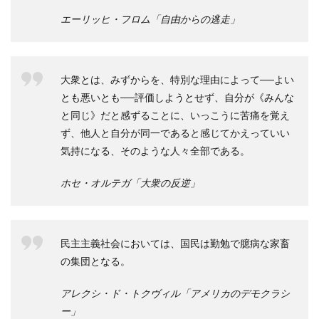
エーリッヒ・フロム「自由からの逃走」
大衆とは、みずからを、特別な理由によって──よい
とも悪いとも──評価しようとせず、自分が《みんな
と同じ》だと感ずることに、いっこうに苦痛を覚え
ず、他人と自分が同一であると感じてかえっていい
気持になる、そのような人々全部である。
ホセ・オルテガ「大衆の反逆」
民主主義社会においては、国民は勤勉で臆病な家畜
の集団となる。
アレクシ・ド・トクヴィル「アメリカのデモクラシ
ー」