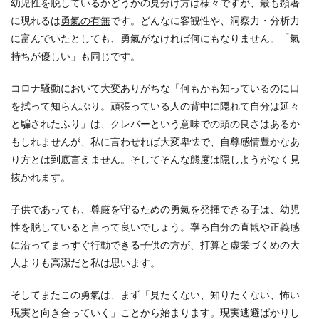
幼児性を脱しているかどうかの見分け方は様々ですが、最も顕著
に現れるは
勇氣の有無
です。どんなに客観性や、洞察力・分析力
に富んでいたとしても、勇氣がなければ何にもなりません。「氣
持ちが優しい」も同じです。
コロナ騒動において大変ありがちな「何もかも知っているのに口
を拭って知らんぷり。頑張っている人の背中に隠れて自分は延々
と騙されたふり」は、クレバーという意味での頭の良さはあるか
もしれませんが、私に言わせれば大変卑怯で、自尊感情豊かなあ
り方とは到底言えません。そしてそんな態度は隠しようがなく見
抜かれます。
子供であっても、尊厳を守るための勇氣を発揮できる子は、幼児
性を脱していると言って良いでしょう。寧ろ自分の直観や正義感
に沿ってまっすぐ行動できる子供の方が、打算と虚栄づくめの大
人よりも高潔だと私は思います。
そしてまたこの勇氣は、まず「見たくない、知りたくない、怖い
現実と向き合っていく」ことから始まります。現実逃避ばかりし