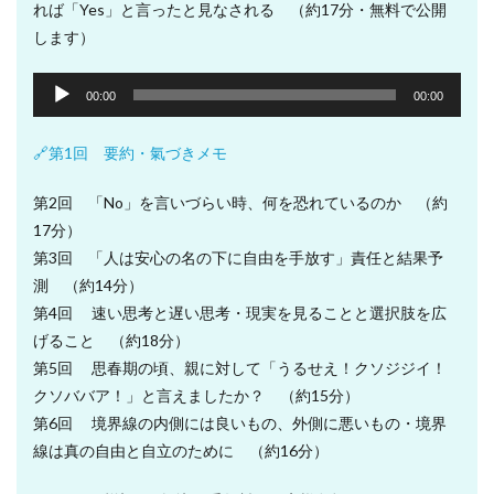
れば「Yes」と言ったと見なされる （約17分・無料で公開
します）
音
00:00
00:00
声
プ
🔗第1回 要約・氣づきメモ
レ
ー
第2回 「No」を言いづらい時、何を恐れているのか （約
ヤ
17分）
ー
第3回 「人は安心の名の下に自由を手放す」責任と結果予
測 （約14分）
第4回 速い思考と遅い思考・現実を見ることと選択肢を広
げること （約18分）
第5回 思春期の頃、親に対して「うるせえ！クソジジイ！
クソババア！」と言えましたか？ （約15分）
第6回 境界線の内側には良いもの、外側に悪いもの・境界
線は真の自由と自立のために （約16分）