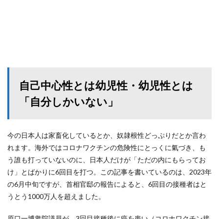
自己中心性とは幼児性・幼児性とは
「自分しかいない」
今の日本人は家畜化しているとか、奴隷根性どっぷりだとか言わ
れます。海外ではコロナワクチンの危険性にとっくに氣づき、も
う誰も打っていないのに、日本人だけが「ただの内にもらってお
け」とばかりに6回目を打つ。この記事を書いているのは、2023年
の6月中旬ですが、首相官邸の報告によると、6回目の接種者はと
うとう1000万人を超えました。
原口一博衆院議員が、3回目接種後に癌を患い（コロナワクチン接