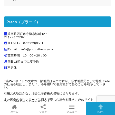
Prado（プラード）
兵庫県西宮市今津水波町12-13
竹下ハイツ202
TEL&FAX 0798(23)0801
E-mail info@prado-therapy.com
営業時間 10：00～20：00
前日18時までに要予約
不定休
当Webサイトの文章の一部引用は自由ですが、必ず引用元として弊社Prado
の社名を明記し、また「」等を用いて引用箇所であることを明示して下さ
い。
引用元の明記がない場合は著作権の侵害に当たります。
また画像のダウンロードは個人で楽しむ場合を除き、Webサイト、ブログな
どへの転載を固くお断り致します。
弊社への電話、メール、訪問等のセールスは固くお断りいたします。
ホーム
シェア
メニュー
TOPへ
当Webサイトにて明示しているにもかかわらず、セールスを行った場合は特