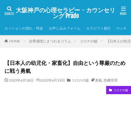
大阪神戸の心理セラピー・カウンセリ
ング Prado
セッションの流れ・料金
お申し込みフォーム
セラピスト紹介
Prado
HOME
自尊感情にまつわるコラム
コロナの嘘
【日本人の幼児
【日本人の幼児化・家畜化】自由という尊厳のため
に戦う勇氣
2023年6月18日
2023年6月19日
コロナの嘘
勇氣
,
危機管理
コロナの嘘