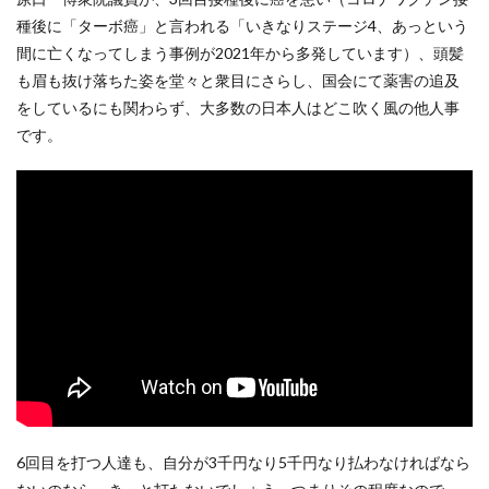
種後に「ターボ癌」と言われる「いきなりステージ4、あっという
間に亡くなってしまう事例が2021年から多発しています）、頭髪
も眉も抜け落ちた姿を堂々と衆目にさらし、国会にて薬害の追及
をしているにも関わらず、大多数の日本人はどこ吹く風の他人事
です。
6回目を打つ人達も、自分が3千円なり5千円なり払わなければなら