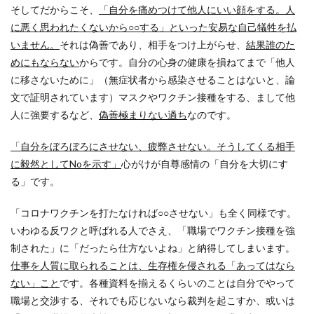
そしてだからこそ、
「自分を痛めつけて他人にいい顔をする。人
に悪く思われたくないから○○する」といった安易な自己犠牲を払
いません。
それは偽善であり、相手をつけ上がらせ、
結果誰のた
めにもならない
からです。自分の心身の健康を損ねてまで「他人
に移さないために」（無症状者から感染させることはないと、論
文で証明されています）マスクやワクチン接種をする、まして他
人に強要するなど、
偽善極まりない過ち
なのです。
「自分をぼろぼろにさせない、疲弊させない。そうしてくる相手
に毅然としてNoを示す」
心がけが自尊感情の「自分を大切にす
る」です。
「コロナワクチンを打たなければ○○させない」も全く同様です。
いわゆる反ワクと呼ばれる人でさえ、「職場でワクチン接種を強
制された」に「だったら仕方ないよね」と納得してしまいます。
仕事を人質に取られることは、生存権を侵される「あってはなら
ない」こと
です。各種資料を揃えるくらいのことは自分でやって
職場と交渉する、それでも応じないなら裁判を起こすか、或いは