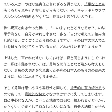
ている人は、やはり無責任と言わざるを得ません。
「嫌なことを
考えるとそれを引き寄せるから考えない」や、キャッキャウフフ
のルンルンが前向きだなどは、勘違いも甚だしい
のです。
怖い現実と向き合った後に、「このままだとどうなるか？」の結
果予測をし、自分がやれる小さな一歩を「自分で考えて」踏み出
し続ける、ごくごく当たり前のようですが、今の日本の大人でこ
れを日々心掛けてやっている人が、どれだけいるでしょうか？
上述した「言われた通りにしておけば、皆と同じようにしていれ
ば、私は非難されない」は、勇氣を養うことなど端から考えもし
ない、勇氣の大切さを忘れ去った令和の日本人のあり方の結果の
ように、私には思えてなりません。
そして勇氣は思いやりや客観性と同じく、
後天的に育み続ける
も
のであって、
意識的な努力
がなければすぐに失ってしまいます。
自己中心的な人が、こうした地道で面倒な、報われるかどうかわ
からない、労多くして益なしに大いになる、自分の納得しか得ら