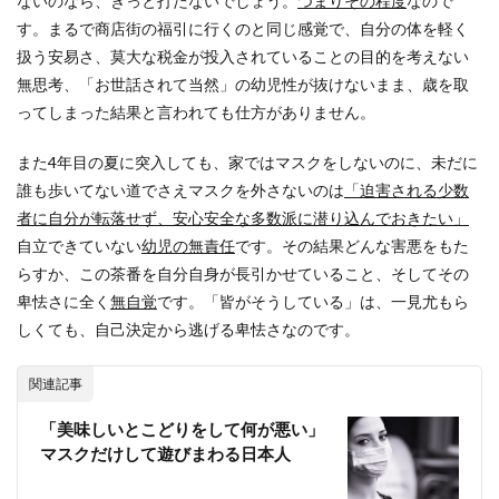
ないのなら、きっと打たないでしょう。
つまりその程度
なので
す。まるで商店街の福引に行くのと同じ感覚で、自分の体を軽く
扱う安易さ、莫大な税金が投入されていることの目的を考えない
無思考、「お世話されて当然」の幼児性が抜けないまま、歳を取
ってしまった結果と言われても仕方がありません。
また4年目の夏に突入しても、家ではマスクをしないのに、未だに
誰も歩いてない道でさえマスクを外さないのは
「迫害される少数
者に自分が転落せず、安心安全な多数派に潜り込んでおきたい」
自立できていない
幼児の無責任
です。その結果どんな害悪をもた
らすか、この茶番を自分自身が長引かせていること、そしてその
卑怯さに全く
無自覚
です。「皆がそうしている」は、一見尤もら
しくても、自己決定から逃げる卑怯さなのです。
関連記事
「美味しいとこどりをして何が悪い」
マスクだけして遊びまわる日本人