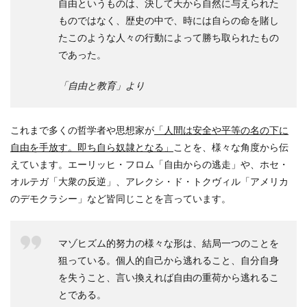
自由というものは、決して天から自然に与えられた
ものではなく、歴史の中で、時には自らの命を賭し
たこのような人々の行動によって勝ち取られたもの
であった。
「自由と教育」より
これまで多くの哲学者や思想家が
「人間は安全や平等の名の下に
自由を手放す。即ち自ら奴隷となる」
ことを、様々な角度から伝
えています。エーリッヒ・フロム「自由からの逃走」や、ホセ・
オルテガ「大衆の反逆」、アレクシ・ド・トクヴィル「アメリカ
のデモクラシー」など皆同じことを言っています。
マゾヒズム的努力の様々な形は、結局一つのことを
狙っている。個人的自己から逃れること、自分自身
を失うこと、言い換えれば自由の重荷から逃れるこ
とである。