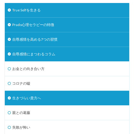
True Selfを生きる
Prado心理セラピーの特徴
自尊感情を高める7つの習慣
自尊感情にまつわるコラム
お金との向き合い方
コロナの嘘
生きづらい貴方へ
親との葛藤
失敗が怖い