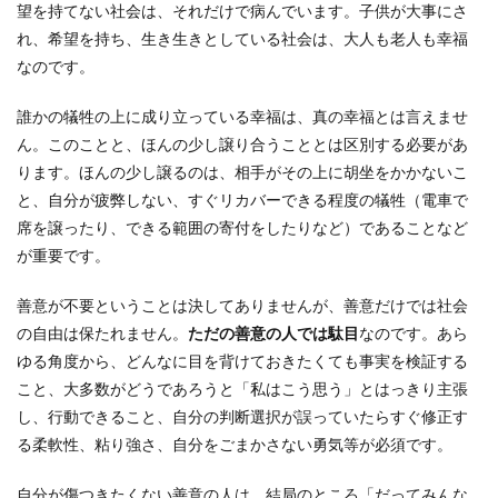
望を持てない社会は、それだけで病んでいます。子供が大事にさ
れ、希望を持ち、生き生きとしている社会は、大人も老人も幸福
なのです。
誰かの犠牲の上に成り立っている幸福は、真の幸福とは言えませ
ん。このことと、ほんの少し譲り合うこととは区別する必要があ
ります。ほんの少し譲るのは、相手がその上に胡坐をかかないこ
と、自分が疲弊しない、すぐリカバーできる程度の犠牲（電車で
席を譲ったり、できる範囲の寄付をしたりなど）であることなど
が重要です。
善意が不要ということは決してありませんが、善意だけでは社会
の自由は保たれません。
ただの善意の人では駄目
なのです。あら
ゆる角度から、どんなに目を背けておきたくても事実を検証する
こと、大多数がどうであろうと「私はこう思う」とはっきり主張
し、行動できること、自分の判断選択が誤っていたらすぐ修正す
る柔軟性、粘り強さ、自分をごまかさない勇気等が必須です。
自分が傷つきたくない善意の人は、結局のところ「だってみんな