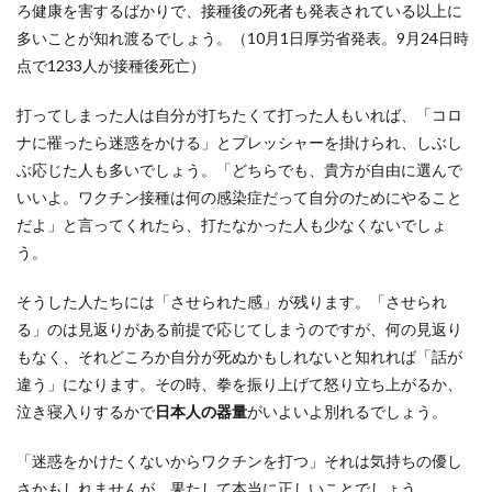
ろ健康を害するばかりで、接種後の死者も発表されている以上に
多いことが知れ渡るでしょう。（10月1日厚労省発表。9月24日時
点で1233人が接種後死亡）
打ってしまった人は自分が打ちたくて打った人もいれば、「コロ
ナに罹ったら迷惑をかける」とプレッシャーを掛けられ、しぶし
ぶ応じた人も多いでしょう。「どちらでも、貴方が自由に選んで
いいよ。ワクチン接種は何の感染症だって自分のためにやること
だよ」と言ってくれたら、打たなかった人も少なくないでしょ
う。
そうした人たちには「させられた感」が残ります。「させられ
る」のは見返りがある前提で応じてしまうのですが、何の見返り
もなく、それどころか自分が死ぬかもしれないと知れれば「話が
違う」になります。その時、拳を振り上げて怒り立ち上がるか、
泣き寝入りするかで
日本人の器量
がいよいよ別れるでしょう。
「迷惑をかけたくないからワクチンを打つ」それは気持ちの優し
さかもしれませんが、果たして本当に正しいことでしょう