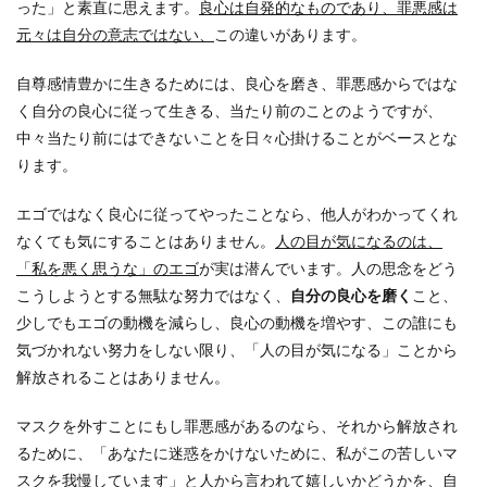
った」と素直に思えます。
良心は自発的なものであり、罪悪感は
元々は自分の意志ではない、
この違いがあります。
自尊感情豊かに生きるためには、良心を磨き、罪悪感からではな
く自分の良心に従って生きる、当たり前のことのようですが、
中々当たり前にはできないことを日々心掛けることがベースとな
ります。
エゴではなく良心に従ってやったことなら、他人がわかってくれ
なくても気にすることはありません。
人の目が気になるのは、
「私を悪く思うな」のエゴ
が実は潜んでいます。人の思念をどう
こうしようとする無駄な努力ではなく、
自分の良心を磨く
こと、
少しでもエゴの動機を減らし、良心の動機を増やす、この誰にも
気づかれない努力をしない限り、「人の目が気になる」ことから
解放されることはありません。
マスクを外すことにもし罪悪感があるのなら、それから解放され
るために、「あなたに迷惑をかけないために、私がこの苦しいマ
スクを我慢しています」と人から言われて嬉しいかどうかを、自