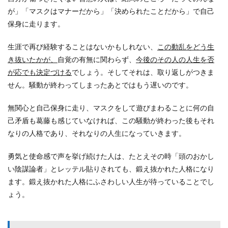
が」「マスクはマナーだから」「決められたことだから」で自己
保身に走ります。
生涯で再び経験することはないかもしれない、
この動乱をどう生
き抜いたかが、
自覚の有無に関わらず、
今後のその人の人生を否
が応でも決定づける
でしょう。そしてそれは、取り返しがつきま
せん。騒動が終わってしまったあとではもう遅いのです。
無関心と自己保身に走り、マスクをして遊びまわることに何の自
己矛盾も葛藤も感じていなければ、この騒動が終わった後もそれ
なりの人格であり、それなりの人生になっていきます。
勇気と使命感で声を挙げ続けた人は、たとえその時「頭のおかし
い陰謀論者」とレッテル貼りされても、鍛え抜かれた人格になり
ます。鍛え抜かれた人格にふさわしい人生が待っていることでし
ょう。