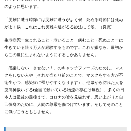
のように思います。
「災難に遭う時節には災難に遭うがよく候 死ぬる時節には死ぬ
がよく候 これはこれ災難を逃がるる妙法にて候」（良寛）
生老病死ー生まれること・老いること・病むこと・死ぬことーは
生きている限り万人が経験するものです。これが嫌なら、最初か
らこの世に生まれないようにするしかありません。
「感染しない！させない！」のキャッチフレーズのために、マス
クをしない人や（それが当たり前のことで、マスクをする方が不
衛生かつ、感染症に罹りやすくなります）、他県から訪れた人を
疫病神扱いする(全国で動いている物流の存在は無視）、多くの日
本人は最後の最後まで、コロナの嘘を見破れず、思い上がりと自
己保身のために、人間の尊厳を傷つけています。そしてそのこと
に気づこうともしません。