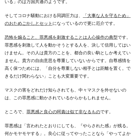
いる」のは万国共通のようです。
そしてコロナ騒動における同調圧力は、
「大事な人を守るため」
のおためごかしとセット
になっているので更に厄介です。
恐怖を煽ること、罪悪感を刺激することは人心操作の典型
です。
罪悪感を刺激して人を動かそうとする人を、決して信用してはい
けません。その人は貴方のことを、都合の良い駒としか考えてい
ません。貴方の自由意思を尊重していないからです。自尊感情を
高く保つためには、「自分を尊重しない相手とは距離を置く。で
きるだけ関わらない」ことも大変重要です。
マスクの害をどれだけ知らされても、中々マスクを外せないの
は、この罪悪感に動かされているからかもしれません。
ところで、
罪悪感と良心の呵責は似て非なるもの
です。
罪悪感は「言われたとおりにしても、『やらされた感』が残る。
何かモヤモヤする」。良心に従ってやったことなら「やってよか