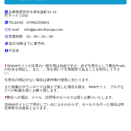
兵庫県西宮市今津水波町12-13
竹下ハイツ202
TEL&FAX 0798(23)0801
E-mail info@prado-therapy.com
営業時間 10：00～20：00
前日18時までに要予約
不定休
当Webサイトの文章の一部引用は自由ですが、必ず引用元として弊社Prado
の社名を明記し、また「」等を用いて引用箇所であることを明示して下さ
い。
引用元の明記がない場合は著作権の侵害に当たります。
また画像のダウンロードは個人で楽しむ場合を除き、Webサイト、ブログな
どへの転載を固くお断り致します。
弊社への電話、メール、訪問等のセールスは固くお断りいたします。
当Webサイトにて明示しているにもかかわらず、セールスを行った場合は特
定商取引法違反となります。