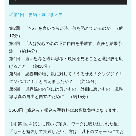
声
プ
🔗第1回 要約・氣づきメモ
レ
ー
第2回 「No」を言いづらい時、何を恐れているのか （約
ヤ
17分）
ー
第3回 「人は安心の名の下に自由を手放す」責任と結果予
測 （約14分）
第4回 速い思考と遅い思考・現実を見ることと選択肢を広
げること （約18分）
第5回 思春期の頃、親に対して「うるせえ！クソジジイ！
クソババア！」と言えましたか？ （約15分）
第6回 境界線の内側には良いもの、外側に悪いもの・境界
線は真の自由と自立のために （約16分）
5500円（税込み）振込み手数料はお客様負担になります。
まず第1回を試しに聴いて頂き、ワークに取り組まれた後、
「もっと勉強して実践したい」方は、以下のフォームにてお