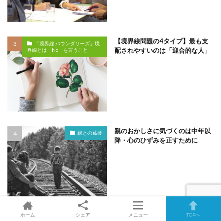
【境界線問題の4タイプ】最も支
「境界線 バウンダリーズ」境
配されやすいのは「迎合的な人」
界線とは「No」を言うこと
親のおかしさに気づくのは中年以
親との葛藤
降・心のひずみを正すために
ホーム
シェア
メニュー
TOPへ
毒になる親は何故子供に謝れない