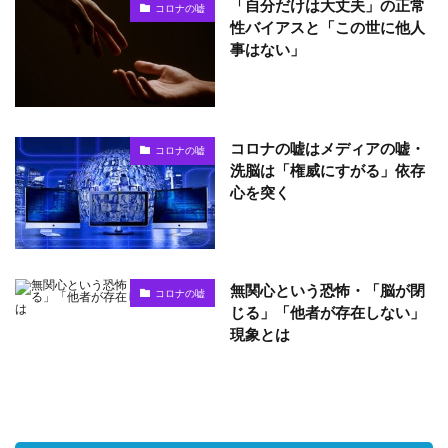
「自分だけは大丈夫」の正常
コロナの嘘
性バイアスと「この世に他人
事はない」
コロナの嘘はメディアの嘘・
コロナの嘘
洗脳は「権威にすがる」依存
心を突く
無関心という恐怖・「脳が閉
コロナの嘘
じる」「他者が存在しない」
現象とは