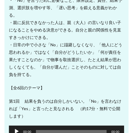
・「No」を言うために必要なこと、限界設定、責任、結果予
測、選択肢を増やす等、「遅い思考」を鍛える意義がわか
る。
・親に反抗できなかった人は、親（大人）の言いなり良い子
になることをやめる決意ができる。自分と親の関係性を見直
すきっかけにできる。
・日常の中で小さな「No」に躊躇しなくなり、「他人にどう
思われるか」ではなく「自分がどうしたいか」「何が責任を
果たすことなのか」で物事を取捨選択し、たとえ結果が思わ
しくなくても、「自分が選んだ」ことそのものに対しては自
負を持てる。
【全6回のテーマ】
第1回 結果を負うのは自分しかいない。「No」を言わなけ
れば「Yes」と言ったと見なされる （約17分・無料で公開
します）
音
00:00
00:00