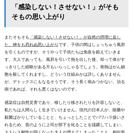
「感染しない！させない！」がそも
そもの思い上がり
またそもそも
「感染しない！させない！」が自然の摂理に反し
た、神をも恐れぬ思い上がり
です。子供の間はしょっちゅう風邪
を引くものですが、そうやって子供たちは免疫を鍛えていきま
す。大人であっても、風邪を引いて熱を出した後、却って体がす
っきりした経験がある方もいらっしゃるでしょう。発熱はがん細
胞を殺してくれますし、どういう仕組みかは詳しくありません
が、デトックスにもなるそうです。そう長く病みつかない、治る
病であれば、それも悪くはないのです。
感染症は自然災害であり、移したり移されたりを許容しないと、
私たちは人間らしく生きていけません。現代の日本人が、除菌や
殺菌ばかりしていることと、ちょっとしたことでパワハラ扱いさ
れるため、昔のように上司が部下を叱ることを躊躇してしまい、
ストレス耐性が弱くなった大人が増えてしまったことと、相似形