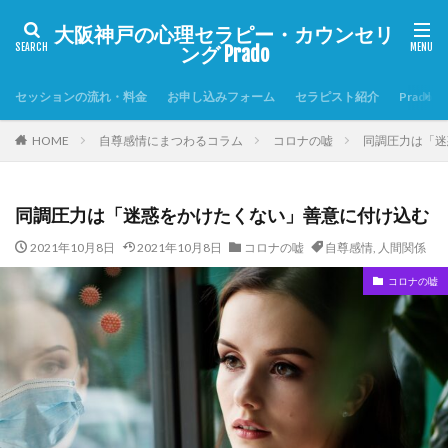
大阪神戸の心理セラピー・カウンセリ
ング Prado
セッションの流れ・料金
お申し込みフォーム
セラピスト紹介
Prado
HOME
自尊感情にまつわるコラム
コロナの嘘
同調圧力は「迷
同調圧力は「迷惑をかけたくない」善意に付け込む
2021年10月8日
2021年10月8日
コロナの嘘
自尊感情
,
人間関係
コロナの嘘