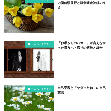
内側前頭前野と腹側迷走神経の支
え
「お母さんのバカ！」が言えなか
True Selfを生きる
った貴方へ・怒りの解放と統合
自己受容と「ヤダったね」の自己
True Selfを生きる
慈悲