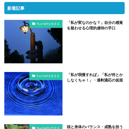
新着記事
「私が変なのかな？」自分の感覚
True Selfを生きる
を疑わせる心理的虐待の手口
「私が我慢すれば」「私が何とか
True Selfを生きる
しなくちゃ！」・過剰適応の仮面
頭と身体のバランス・成熟を担う
True Selfを生きる