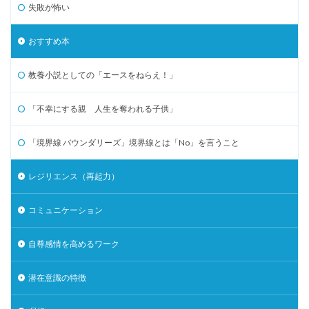
失敗が怖い
おすすめ本
教養小説としての「エースをねらえ！」
「不幸にする親 人生を奪われる子供」
「境界線 バウンダリーズ」境界線とは「No」を言うこと
レジリエンス（再起力）
コミュニケーション
自尊感情を高めるワーク
潜在意識の特徴