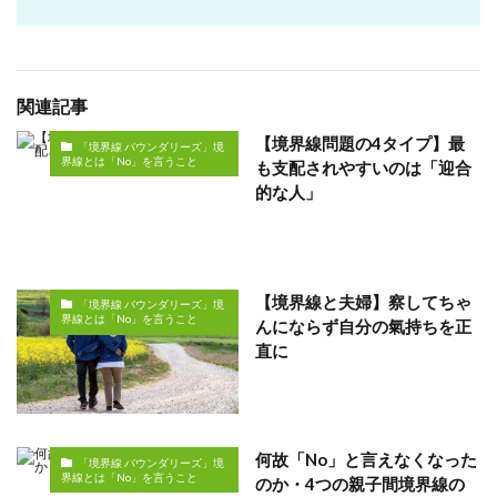
関連記事
【境界線問題の4タイプ】最
「境界線 バウンダリーズ」境
界線とは「No」を言うこと
も支配されやすいのは「迎合
的な人」
【境界線と夫婦】察してちゃ
「境界線 バウンダリーズ」境
界線とは「No」を言うこと
んにならず自分の氣持ちを正
直に
何故「No」と言えなくなった
「境界線 バウンダリーズ」境
界線とは「No」を言うこと
のか・4つの親子間境界線の