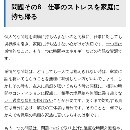
問題その8 仕事のストレスを家庭に
持ち帰る
個人的な問題を職場に持ち込まないのと同様に、仕事に対しても
境界線を引き、家庭に持ち込まない心がけが大切です。
一つ目は
感情的なこと、もう一つは時間やエネルギーなどの有限な資源
で
す。
感情的な問題は、どうしても一人では抱えきれない時は、家族に
話を聴いてもらうことを無理に我慢しない方がいいでしょう。し
かしその時も、友人に愚痴を聴いてもらう時と同様に、
相手の時
間やコンディションに配慮し、相手の境界線を無闇に乗り越えな
い、過度な負担を掛けない
ことが肝要です。あくまで対処する責
任は自分にあり、解決の主体者は自分です。そのことと、何でも
かんでも職場の愚痴を家族に言いふらすのは別です。
もう一つの問題は、問題その2で取り上げた過度な時間外勤務や、