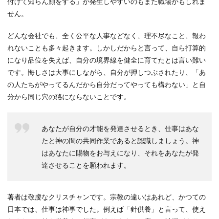
付けて知らん顔をする」が発生しやすいのもまた職場かもしれま
せん。
どんな会社でも、全く公平な人事などなく、理不尽なこと、報わ
れないことも多々起きます。しかしだからと言って、自ら打算的
になり品位を失えば、自分の境界線を健全に育てたとは言い難い
です。悔しさは大事にしながら、自分が押しつぶされたり、「あ
の人たちがやってるんだから自分だってやっても構わない」と自
分から同じ穴の狢にならないことです。
あなたが自分の才能を発達させるとき、仕事はあな
たと神の間の共同作業であると認識しましょう。神
はあなたに賜物をお与えになり、それをあなたが発
達させることを願われます。
著者は敬虔なクリスチャンです。宗教の違いはあれど、かつての
日本では、仕事は神事でした。例えば「針供養」と言って、使え