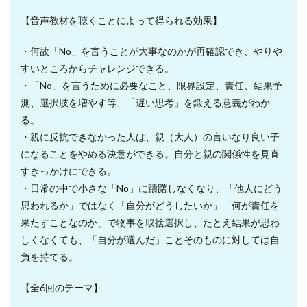
【音声教材を聴くことによって得られる効果】
・何故「No」を言うことが大事なのかが再確認でき、やりや
すいところからチャレンジできる。
・「No」を言うために必要なこと、限界設定、責任、結果予
測、選択肢を増やす等、「遅い思考」を鍛える意義がわか
る。
・親に反抗できなかった人は、親（大人）の言いなり良い子
になることをやめる決意ができる。自分と親の関係性を見直
すきっかけにできる。
・日常の中で小さな「No」に躊躇しなくなり、「他人にどう
思われるか」ではなく「自分がどうしたいか」「何が責任を
果たすことなのか」で物事を取捨選択し、たとえ結果が思わ
しくなくても、「自分が選んだ」ことそのものに対しては自
負を持てる。
【全6回のテーマ】