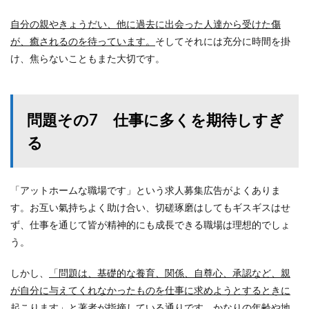
自分の親やきょうだい、他に過去に出会った人達から受けた傷
が、癒されるのを待っています。
そしてそれには充分に時間を掛
け、焦らないこともまた大切です。
問題その7 仕事に多くを期待しすぎ
る
「アットホームな職場です」という求人募集広告がよくありま
す。お互い氣持ちよく助け合い、切磋琢磨はしてもギスギスはせ
ず、仕事を通じて皆が精神的にも成長できる職場は理想的でしょ
う。
しかし、
「問題は、基礎的な養育、関係、自尊心、承認など、親
が自分に与えてくれなかったものを仕事に求めようとするときに
起こります」
と著者が指摘している通りです。かなりの年齢や地