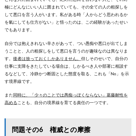
極にどんなにいい人に囲まれていても、その全ての人の粗探しを
して悪口を言う人がいます。私がある時「人からどう思われるか
を氣にしても仕方がない」と悟ったのは、この経験があったせい
でもあります。
自分では抱えきれない辛さがあって、つい愚痴や悪口が出てしま
うことと、人の粗探しをして悪口を言うのが趣味なのは異なりま
す。
後者は放っておくしかありません。
但しそのせいで、自分の
仕事に支障をきたしている場合は、しかるべき人や部署に相談す
るなどして、冷静かつ断固とした態度を取る、これも「No」を示
す境界線です。
また
同時に、「少々のことでは愚痴っぽくならない」葛藤耐性を
高める
ことも、自分の境界線を育てる責任の一つです。
問題その6 権威との摩擦