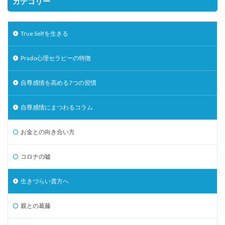
カテゴリー
True Selfを生きる
Prado心理セラピーの特徴
自尊感情を高める7つの習慣
自尊感情にまつわるコラム
お金との向き合い方
コロナの嘘
生きづらい貴方へ
親との葛藤