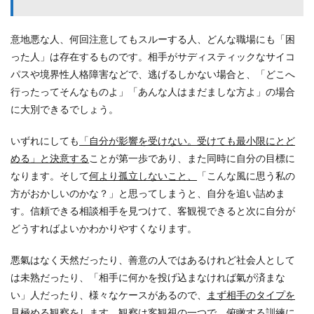
意地悪な人、何回注意してもスルーする人、どんな職場にも「困
った人」は存在するものです。相手がサディスティックなサイコ
パスや境界性人格障害などで、逃げるしかない場合と、「どこへ
行ったってそんなものよ」「あんな人はまだましな方よ」の場合
に大別できるでしょう。
いずれにしても
「自分が影響を受けない。受けても最小限にとど
める」と決意する
ことが第一歩であり、また同時に自分の目標に
なります。そして
何より孤立しないこと、
「こんな風に思う私の
方がおかしいのかな？」と思ってしまうと、自分を追い詰めま
す。信頼できる相談相手を見つけて、客観視できると次に自分が
どうすればよいかわかりやすくなります。
悪氣はなく天然だったり、善意の人ではあるけれど社会人として
は未熟だったり、「相手に何かを投げ込まなければ氣が済まな
い」人だったり、様々なケースがあるので、
まず相手のタイプを
見極める観察
をします。観察は客観視の一つで、
俯瞰する訓練
に