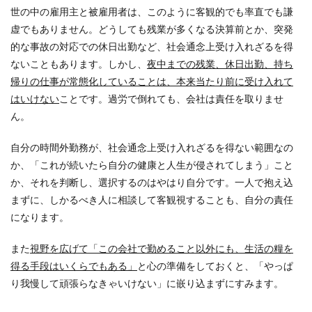
世の中の雇用主と被雇用者は、このように客観的でも率直でも謙
虚でもありません。どうしても残業が多くなる決算前とか、突発
的な事故の対応での休日出勤など、社会通念上受け入れざるを得
ないこともあります。しかし、
夜中までの残業、休日出勤、持ち
帰りの仕事が常態化していることは、本来当たり前に受け入れて
はいけない
ことです。過労で倒れても、会社は責任を取りませ
ん。
自分の時間外勤務が、社会通念上受け入れざるを得ない範囲なの
か、「これが続いたら自分の健康と人生が侵されてしまう」こと
か、それを判断し、選択するのはやはり自分です。一人で抱え込
まずに、しかるべき人に相談して客観視することも、自分の責任
になります。
また
視野を広げて「この会社で勤めること以外にも、生活の糧を
得る手段はいくらでもある」
と心の準備をしておくと、「やっぱ
り我慢して頑張らなきゃいけない」に嵌り込まずにすみます。