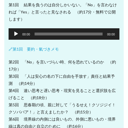
第1回 結果を負うのは自分しかいない。「No」を言わなけ
れば「Yes」と言ったと見なされる （約17分・無料で公開
します）
音
00:00
00:00
声
プ
🔗第1回 要約・氣づきメモ
レ
ー
第2回 「No」を言いづらい時、何を恐れているのか （約
ヤ
17分）
ー
第3回 「人は安心の名の下に自由を手放す」責任と結果予
測 （約14分）
第4回 速い思考と遅い思考・現実を見ることと選択肢を広
げること （約18分）
第5回 思春期の頃、親に対して「うるせえ！クソジジイ！
クソババア！」と言えましたか？ （約15分）
第6回 境界線の内側には良いもの、外側に悪いもの・境界
線は真の自由と自立のために （約16分）