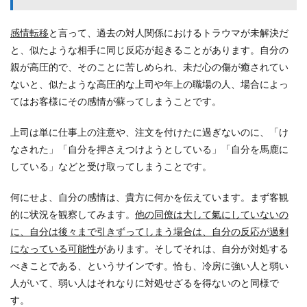
感情転移
と言って、過去の対人関係におけるトラウマが未解決だ
と、似たような相手に同じ反応が起きることがあります。自分の
親が高圧的で、そのことに苦しめられ、未だ心の傷が癒されてい
ないと、似たような高圧的な上司や年上の職場の人、場合によっ
てはお客様にその感情が蘇ってしまうことです。
上司は単に仕事上の注意や、注文を付けたに過ぎないのに、「け
なされた」「自分を押さえつけようとしている」「自分を馬鹿に
している」などと受け取ってしまうことです。
何にせよ、自分の感情は、貴方に何かを伝えています。まず客観
的に状況を観察してみます。
他の同僚は大して氣にしていないの
に、自分は後々まで引きずってしまう場合は、自分の反応が過剰
になっている可能性
があります。そしてそれは、自分が対処する
べきことである、というサインです。恰も、冷房に強い人と弱い
人がいて、弱い人はそれなりに対処せざるを得ないのと同様で
す。