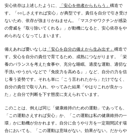
安心依存は上述したように、
「安心を他者からもらう」
構造で
す。「○○しさえすれば安心」が典型です。責任を自分で引き受け
ないため、依存が強まりかねません。「マスクやワクチンが感染
の脅威を『取り除いてくれる』」が動機になると、安心依存をや
められなくなってしまいます。
備えあれば憂いなしは
「安心を自分の備えから生み出す」
構造で
す。安心を自分の責任で育てるため、成熟につながります。「栄
養のバランスを考えた食事や、充分な睡眠、適度な運動、適切な
手洗いやうがいなどで『免疫力を高める』」など、自分の力を信
じ養う姿勢です。それも単に「こう言われたから」だけでなく、
自分の責任で取り入れ、やってみた結果「やはりこれが良かっ
た」と自分で判断を下す態度に支えられています。
このことは、例えば同じ「健康維持のための運動」であっても、
「この運動さえすれば安心」か、「この運動は私の健康維持の一
環」かに動機が分かれます。自分に合うやり方を一定期間試す場
合においても、「この運動は意味がない。効果がない。だからや