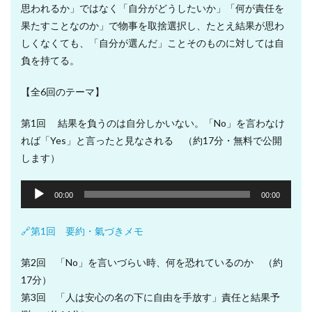
思われるか」ではなく「自分がどうしたいか」「何が責任を
果たすことなのか」で物事を取捨選択し、たとえ結果が思わ
しくなくても、「自分が選んだ」ことそのものに対しては自
負を持てる。
【全6回のテーマ】
第1回 結果を負うのは自分しかいない。「No」を言わなけ
れば「Yes」と言ったと見なされる （約17分・無料で公開
します）
音
00:00
00:00
声
プ
🔗第1回 要約・氣づきメモ
レ
ー
第2回 「No」を言いづらい時、何を恐れているのか （約
ヤ
17分）
ー
第3回 「人は安心の名の下に自由を手放す」責任と結果予