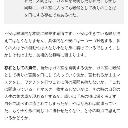
在だ。人間とは、ガス室を発明した存在だ。しかし
同時に、ガス室に入っても毅然として祈りのことば
を口にする存在でもあるのだ。
不安は根源的な本能に根差す感情です。不安は生きている限り消
えてはなくなりません。具体的な不安には一つ一つ対処する、多
くの人はその能動性は大なり小なり身に着けているでしょう。し
かしそれはまだ、技術的な範疇に留まります。
存在としての責任、
自分はガス室を発明する側か、ガス室に毅然
として祈りの言葉を口にして入っていく側か。言われるがままマ
スクをし、ワクチンを打つことに何の疑問も持たないか、「これ
は間違っている」とマスク一枚するしないかに、その時の自分の
人生の集大成が現れるとするか。或いは「あの頃は深く考えず、
自分で調べずに流されてしまったが、やはりあれは間違ってい
た。もう子や孫に同じ目に遭わせたくない」と今の時点で思えて
いるかどうか。