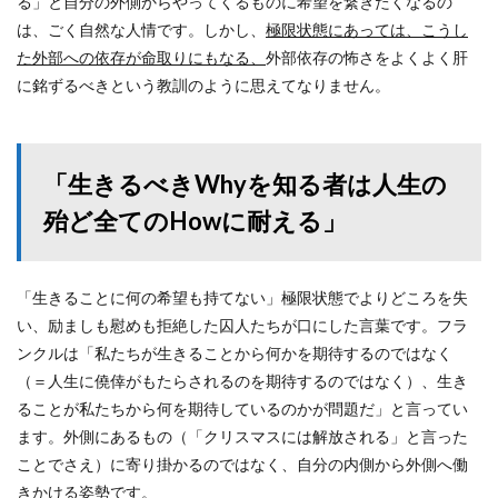
る」と自分の外側からやってくるものに希望を繋ぎたくなるの
は、ごく自然な人情です。しかし、
極限状態にあっては、こうし
た外部への依存が命取りにもなる、
外部依存の怖さをよくよく肝
に銘ずるべきという教訓のように思えてなりません。
「生きるべきWhyを知る者は人生の
殆ど全てのHowに耐える」
「生きることに何の希望も持てない」極限状態でよりどころを失
い、励ましも慰めも拒絶した囚人たちが口にした言葉です。フラ
ンクルは「私たちが生きることから何かを期待するのではなく
（＝人生に僥倖がもたらされるのを期待するのではなく）、生き
ることが私たちから何を期待しているのかが問題だ」と言ってい
ます。外側にあるもの（「クリスマスには解放される」と言った
ことでさえ）に寄り掛かるのではなく、自分の内側から外側へ働
きかける姿勢です。