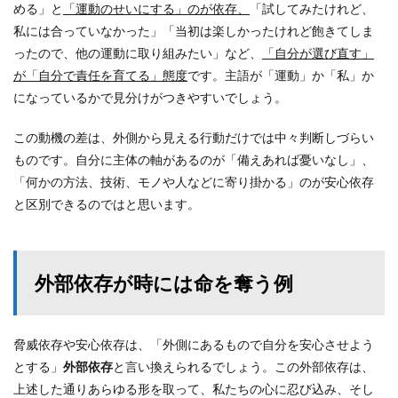
める」と
「運動のせいにする」のが依存、
「試してみたけれど、
私には合っていなかった」「当初は楽しかったけれど飽きてしま
ったので、他の運動に取り組みたい」など、
「自分が選び直す」
が「自分で責任を育てる」態度
です。主語が「運動」か「私」か
になっているかで見分けがつきやすいでしょう。
この動機の差は、外側から見える行動だけでは中々判断しづらい
ものです。自分に主体の軸があるのが「備えあれば憂いなし」、
「何かの方法、技術、モノや人などに寄り掛かる」のが安心依存
と区別できるのではと思います。
外部依存が時には命を奪う例
脅威依存や安心依存は、「外側にあるもので自分を安心させよう
とする」
外部依存
と言い換えられるでしょう。この外部依存は、
上述した通りあらゆる形を取って、私たちの心に忍び込み、そし