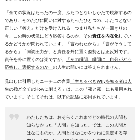
「全ての状況はたったの一度、ふたつとないしかたで現象するの
であり、そのたびに問いに対するたったひとつの、ふたつとない
正しい『答え』だけを受け入れる」つまり私たちが一回きりの
今、この時の状況にどう応答するのか、その
責任を内在化
してい
るかどうかが問われています。「言われたから」「皆がそうして
るから」「同調圧力が」と責任を外に置く姿勢とは正反対です。
責任を外に置くのは楽ですが、
「その瞬間、瞬間に、自分がどう
応答し、選択するのか」
の人生の問いには答えられません。
見出しに引用したニーチェの言葉
「生きるべきWhyを知る者は人
生の殆ど全てのHowに耐える」
は、この「夜と霧」にも引用され
ています。そしてそれは、以下の記述に応用されています。
わたしたちは、おそらくこれまでどの時代の人間も
知らなかった「人間」を知った。では、この人間と
はなにものか。人間とはなにかをつねに決定する存