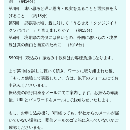
測 （約14分）
第4回 速い思考と遅い思考・現実を見ることと選択肢を広
げること （約18分）
第5回 思春期の頃、親に対して「うるせえ！クソジジイ！
クソババア！」と言えましたか？ （約15分）
第6回 境界線の内側には良いもの、外側に悪いもの・境界
線は真の自由と自立のために （約16分）
5500円（税込み）振込み手数料はお客様負担になります。
まず第1回を試しに聴いて頂き、ワークに取り組まれた後、
「もっと勉強して実践したい」方は、以下のフォームにてお
申込みくださいませ。
振込先の銀行口座をメールにてご案内します。お振込み確認
後、URLとパスワードをメールにてお知らせいたします。
もし、お申し込み後2、3日経っても、弊社からのメールが届
いていない場合は、受信メールのゴミ箱に入っていないかご
確認くださいませ。