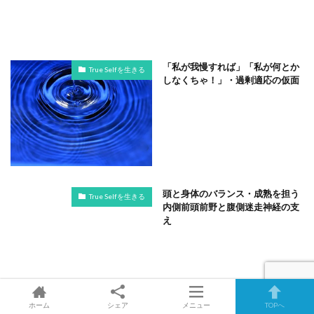
「私が我慢すれば」「私が何とか
True Selfを生きる
しなくちゃ！」・過剰適応の仮面
頭と身体のバランス・成熟を担う
True Selfを生きる
内側前頭前野と腹側迷走神経の支
え
ホーム
シェア
メニュー
TOPへ