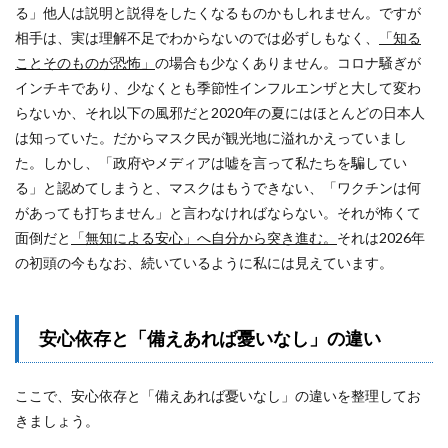
る」他人は説明と説得をしたくなるものかもしれません。ですが
相手は、実は理解不足でわからないのでは必ずしもなく、
「知る
ことそのものが恐怖」
の場合も少なくありません。コロナ騒ぎが
インチキであり、少なくとも季節性インフルエンザと大して変わ
らないか、それ以下の風邪だと2020年の夏にはほとんどの日本人
は知っていた。だからマスク民が観光地に溢れかえっていまし
た。しかし、「政府やメディアは嘘を言って私たちを騙してい
る」と認めてしまうと、マスクはもうできない、「ワクチンは何
があっても打ちません」と言わなければならない。それが怖くて
面倒だと
「無知による安心」へ自分から突き進む。
それは2026年
の初頭の今もなお、続いているように私には見えています。
安心依存と「備えあれば憂いなし」の違い
ここで、安心依存と「備えあれば憂いなし」の違いを整理してお
きましょう。