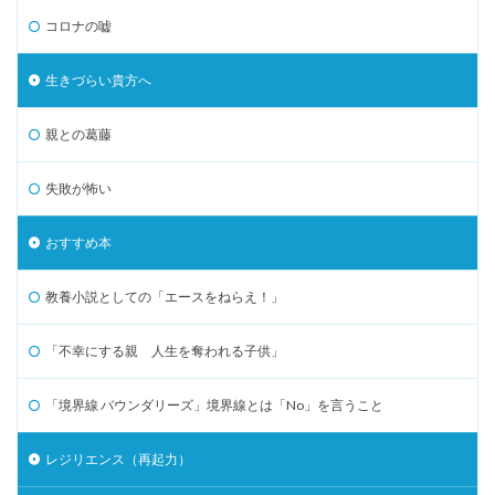
コロナの嘘
生きづらい貴方へ
親との葛藤
失敗が怖い
おすすめ本
教養小説としての「エースをねらえ！」
「不幸にする親 人生を奪われる子供」
「境界線 バウンダリーズ」境界線とは「No」を言うこと
レジリエンス（再起力）