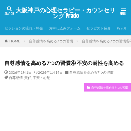
大阪神戸の心理セラピー・カウンセリ
ング Prado
セッションの流れ・料金
お申し込みフォーム
セラピスト紹介
Prado
HOME
自尊感情を高める7つの習慣
自尊感情を高める7つの習慣④
自尊感情を高める7つの習慣④ 不安の耐性を高める
2026年1月1日
2026年1月19日
自尊感情を高める7つの習慣
自尊感情
,
責任
,
不安・心配
自尊感情を高める7つの習慣