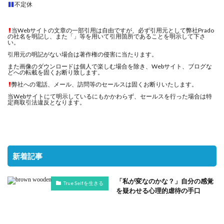
不定休
当Webサイトの文章の一部引用は自由ですが、必ず引用元として弊社Prado
の社名を明記し、また「」等を用いて引用箇所であることを明示して下さ
い。
引用元の明記がない場合は著作権の侵害に当たります。
また画像のダウンロードは個人で楽しむ場合を除き、Webサイト、ブログな
どへの転載を固くお断り致します。
弊社への電話、メール、訪問等のセールスは固くお断りいたします。
当Webサイトにて明示しているにもかかわらず、セールスを行った場合は特
定商取引法違反となります。
新着記事
「私が変なのかな？」自分の感覚
True Selfを生きる
を疑わせる心理的虐待の手口