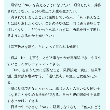
・適切な「No」を言えるようになりたい。迎合したり、操作
されたくない。自分の意志で人生を生きたい。
・流されてしまったことに後悔している人。「もうあんなこ
とは繰り返したくない。自分の子や孫に、同じ過ちを犯して
ほしくない」「どうやったら流されずに、勇氣を持って断れ
るようになるのかを知りたい」
【音声教材を聴くことによって得られる効果】
・何故「No」を言うことが大事なのかが再確認でき、やりや
すいところからチャレンジできる。
・「No」を言うために必要なこと、限界設定、責任、結果予
測、選択肢を増やす等、「遅い思考」を鍛える意義がわか
る。
・親に反抗できなかった人は、親（大人）の言いなり良い子
になることをやめる決意ができる。自分と親の関係性を見直
すきっかけにできる。
・日常の中で小さな「No」に躊躇しなくなり、「他人にどう