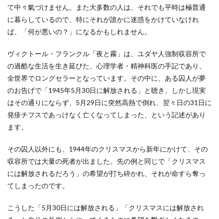
て中々氣づけません。また大多数の人は、それでも平時は極普通
に暮らしているので、特にそれが誰かに迷惑をかけていなけれ
ば、「何が悪いの？」になるかもしれません。
ヴィクトール・フランクル「夜と霧」は、ユダヤ人強制収容所で
の過酷な生活を生き延びた、心理学者・精神科医の手記であり、
全世界でロングセラーとなっています。その中に、ある囚人が夢
のお告げで「1945年5月30日に解放される」と聴き、しかし現実
はその通りにならず、5月29日に突然高熱で倒れ、翌々日の31日に
発疹チフスであっけなく亡くなってしまった、という記述があり
ます。
その囚人以外にも、1944年のクリスマスから新年にかけて、その
収容所では大量の死者が出ました。先の例と同じで「クリスマス
には解放されるだろう」の希望が打ち砕かれ、それが命すら奪っ
てしまったのです。
こうした「5月30日には解放される」「クリスマスには解放され