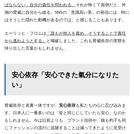
ばならない」自分の責任を問われる。
それが怖くて面倒だと、外
側の脅威に自分から縋る。SNSの「意識高い系」の発信には、時に
はそうした隠れた動機があるのでは、と感じることもあります。
エーリッヒ・フロムは
「誰もが他人を責め、そうすることで責任
から逃れようとする」
と喝破しました。これも脅威依存の実態を
抉り出した言葉かもしれません。
安心依存「安心できた氣分になりた
い」
脅威依存と表裏一体ですが、
安心依存
も私たちの心に忍び込みま
す。日本人に一番多いのは「皆と同じにしていたら安心」なのか
もしれません。今は以前よりも、ブランド信仰や、猫も杓子も同
じファッションの流行に追随することは減ってきたように見受け