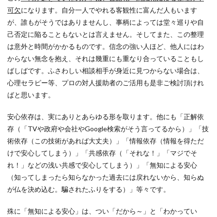
可欠
になります。自分一人でやれる客観性に富んだ人もいます
が、誰もがそうではありませんし、事柄によっては堂々巡りや自
己否定に陥ることもないとは言えません。そしてまた、この整理
は意外と時間がかかるものです。信念の強い人ほど、他人にはわ
からない無念を抱え、それは幾重にも重なり合っていることもし
ばしばです。ふさわしい相談相手が身近に見つからない場合は、
心理セラピー等、プロの対人援助者のご活用も是非ご検討頂けれ
ばと思います。
安心依存は、実にありとあらゆる形を取ります。他にも「正解依
存（「TVや政府や会社やGoogle検索がそう言ってるから）」「技
術依存（この技術があれば大丈夫）」「情報依存（情報を得ただ
けで安心してしまう）」「共感依存（「それな！」「マジでそ
れ！」などの浅い共感で安心してしまう）」「無知による安心
（知ってしまったら知らなかった過去には戻れないから、知らぬ
が仏を決め込む。騙されたふりをする）」等々です。
殊に「無知による安心」は、つい「だから～」と「わかってい