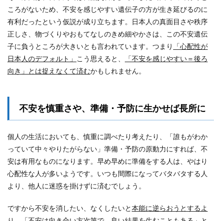
ころがないため、不安を感じやすい遺伝子の方が生き延びるのに
有利だったという仮説が成り立ちます。日本人の真面目さや秩序
正しさ、物づくりやおもてなしのきめ細やかさは、この不安遺伝
子に負うところが大きいとも言われています。つまり
「心配性が
日本人のデフォルト」
こう思えると、
「不安を感じやすい＝後ろ
向き」とは捉えなくて済む
かもしれません。
不安を慎重さや、準備・予防に生かせば長所に
個人の生活においても、慎重に調べたり考えたり、「誰もがわか
っていて中々やりたがらない」準備・予防の原動力にすれば、不
安は有用なものになります。早め早めに準備をする人は、やはり
心配性な人が多いようです。いつも間際になってバタバタする人
より、他人に迷惑を掛けずに済むでしょう。
ですから不安を消したい、なくしたいと
本能に逆らおうとするよ
り、「不安は向き合い方次第で、良い結果を生むこともある」
と