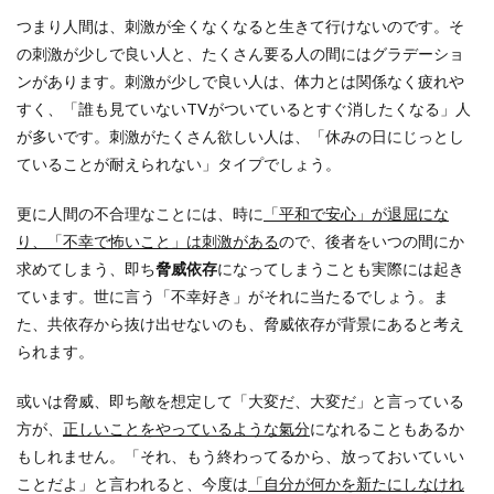
つまり人間は、刺激が全くなくなると生きて行けないのです。そ
の刺激が少しで良い人と、たくさん要る人の間にはグラデーショ
ンがあります。刺激が少しで良い人は、体力とは関係なく疲れや
すく、「誰も見ていないTVがついているとすぐ消したくなる」人
が多いです。刺激がたくさん欲しい人は、「休みの日にじっとし
ていることが耐えられない」タイプでしょう。
更に人間の不合理なことには、時に
「平和で安心」が退屈にな
り、「不幸で怖いこと」は刺激がある
ので、後者をいつの間にか
求めてしまう、即ち
脅威依存
になってしまうことも実際には起き
ています。世に言う「不幸好き」がそれに当たるでしょう。ま
た、共依存から抜け出せないのも、脅威依存が背景にあると考え
られます。
或いは脅威、即ち敵を想定して「大変だ、大変だ」と言っている
方が、
正しいことをやっているような氣分
になれることもあるか
もしれません。「それ、もう終わってるから、放っておいていい
ことだよ」と言われると、今度は
「自分が何かを新たにしなけれ