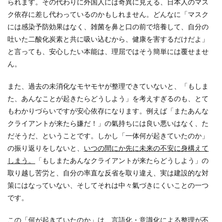
られます。その代わりに外国人には奇異に見える、日本人のマス
ク依存に差し代わっているのかもしれません。どんなに「マスク
には感染予防効果はなく、雑菌を鼻と口の前で培養して、自分の
吐いた二酸化炭素と共に吸い込むから、健康を害するだけだよ」
と言っても、安心したい本能は、理屈ではそう簡単には覆せませ
ん。
また、過去の未消化なモヤモヤが整理できていないと、「もしま
た、あんなことが起きたらどうしよう」を考えすぎるのも、とて
もわかりづらいですが安心依存になります。例えば「またあんな
クライアントが来たら嫌だ！」の氣持ちには良い悪いはなく、た
だそうだ、ということです。しかし「一体何が起きていたのか」
の振り返りをしないと、
いつの間にか先に未来の不安に身構えて
しまう。
「もしまたあんなクライアントが来たらどうしよう」の
取り越し苦労と、自分の率直な反省を取り違え、実は建設的な対
策にはなっていない、そしてそれは中々氣づきにくいことの一つ
です。
この
「何が起きていたのか」は、言語化・意識化による整理が不