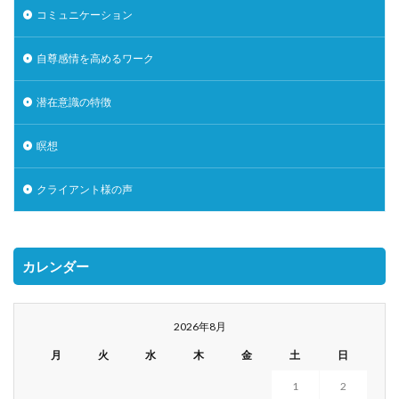
コミュニケーション
自尊感情を高めるワーク
潜在意識の特徴
瞑想
クライアント様の声
カレンダー
2026年8月
月
火
水
木
金
土
日
1
2