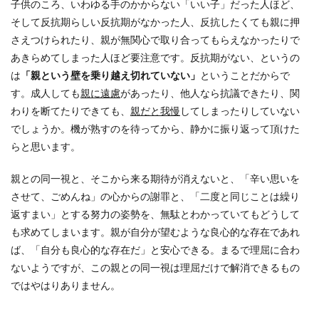
子供のころ、いわゆる手のかからない「いい子」だった人ほど、
そして反抗期らしい反抗期がなかった人、反抗したくても親に押
さえつけられたり、親が無関心で取り合ってもらえなかったりで
あきらめてしまった人ほど要注意です。反抗期がない、というの
は
「親という壁を乗り越え切れていない」
ということだからで
す。成人しても
親に遠慮
があったり、他人なら抗議できたり、関
わりを断てたりできても、
親だと我慢
してしまったりしていない
でしょうか。機が熟すのを待ってから、静かに振り返って頂けた
らと思います。
親との同一視と、そこから来る期待が消えないと、「辛い思いを
させて、ごめんね」の心からの謝罪と、「二度と同じことは繰り
返すまい」とする努力の姿勢を、無駄とわかっていてもどうして
も求めてしまいます。親が自分が望むような良心的な存在であれ
ば、「自分も良心的な存在だ」と安心できる。まるで理屈に合わ
ないようですが、この親との同一視は理屈だけで解消できるもの
ではやはりありません。