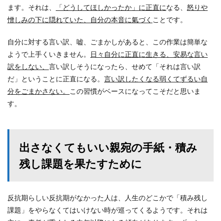
ます。それは、
「どうしてほしかったか」に正直に
なる、
怒りや
憎しみの下に隠れていた、自分の本音に氣づく
ことです。
自分に対する言い訳、嘘、ごまかしがあると、この作業は簡単な
ようで上手くいきません。
日々自分に正直に生きる、安易な言い
訳をしない、
言い訳しそうになったら、せめて「それは言い訳
だ」ということに正直になる。
言い訳したくなる弱くてずるい自
分をごまかさない。
この習慣がベースになってこそだと思いま
す。
出さなくてもいい親宛の手紙・積み
残し課題を果たすために
反抗期らしい反抗期がなかった人は、人生のどこかで「積み残し
課題」をやらなくてはいけない時が巡ってくるようです。それは