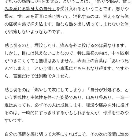
それらの感情にOKを出せる、ということは、
「怒りや恨み、憎し
みを感じる等身大の自分」
を受け入れるということです。怒りや
恨み、憎しみを正直に感じ切って、消化するのは、例えるなら体
の症状を薬で抑え込まず、熱なら熱を出し切ってしまわないと体
が治癒しないようなものです。
感じ切るのと、埋没したり、痛みを外に投げるのは異なります。
しかし、目には見えないことなので、特に最初の内は、中々区別
がつきにくくても無理はありません。表面上の言葉は「あいつ死
んでしまえ！」という激しい表現にどちらもなり得ます。ですか
ら、言葉だけでは判断できません。
感じ切るのは「燃やして灰にしてしまう」「自分が対処する」と
いう客観性と主体性を伴った姿勢であり、山あり谷あり、一進一
退はあっても、必ずその人は成長します。埋没や痛みを外に投げ
るのは、一時的にすっきりするかもしれませんが、停滞を生みや
すいです。
自分の感情を感じ切って大事にすればこそ、その次の段階に進め