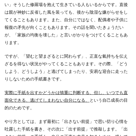
い」そうした修羅場を抱えて生きている人もいるからです。直後
は親が神妙に反省した風を装っても、後から陰湿な嫌がらせをし
てくることもあります。また、自分にではなく、配偶者や子供に
報復の矛先が向くこともあります。その話を聞いたきょうだい
が、「家族の均衡を壊した」と言いがかりをつけてくることもあ
ります。
ですが、「望むと望まざるとに関わらず」、正直な氣持ちを伝え
ざるを得ない状況がやってくることもあります。その際、「どう
しよう、どうしよう」と逃げてしまったり、安易な迎合に走った
りしないための手紙書きです。
実際に手紙を出すかどうかは慎重に判断する、但し、いつでも直
面化できる、逃げてしまわない自分になる、
という自己成長の目
的のためです。
やり方としては、まず最初に「出さない前提」で思い切り心情を
吐露した手紙を書き、その次に「出す前提」で推敲します。「出