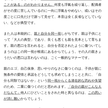
ことがある」のがわかりません。
何度も浮氣を繰り返し、配偶者
がその度に苦しんでいるのに一向に浮氣をやめない、或いはその
度ごとに口先だけで謝って見せて、本音は全く反省などしていな
い、などが典型です。
また人は本能的に、
親と自分を同一視
しがちです。親は子供にと
って「大人の典型」であり、良くも悪くも親を見本として育ちま
す。親の悪口を言われると、自分を否定されたように傷ついてし
まうのはこの同一視が根底にあるからでしょう。その人の親きょ
うだいの悪口は言わないのは、ごく一般的なマナーです。
親のエゴ、自己保身、思いやりのなさに傷つくのは、子供が親に
無条件の愛情と承認をどうしても求めてしまうことと共に、「自
分も同類ではないか」という
同一視からくる潜在的な恐れや失望
のため、二重に傷つくのだと思われます。
「自分の親がこんな人
だなんて」
他人にひどいことをされた時と異なるのは、
この思い
が消し難い
からでしょう。