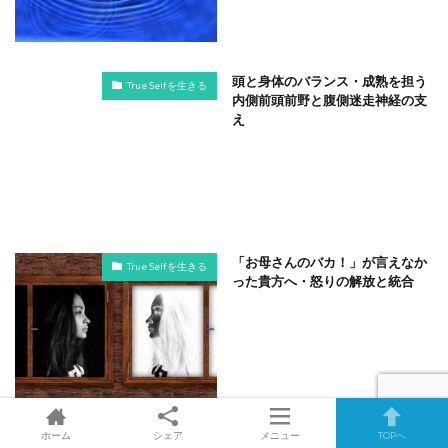
頭と身体のバランス・成熟を担う
True Selfを生きる
内側前頭前野と腹側迷走神経の支
え
「お母さんのバカ！」が言えなか
True Selfを生きる
った貴方へ・怒りの解放と統合
ホーム
シェア
メニュー
TOPへ
自己受容と「ヤダったね」の自己
True Selfを生きる