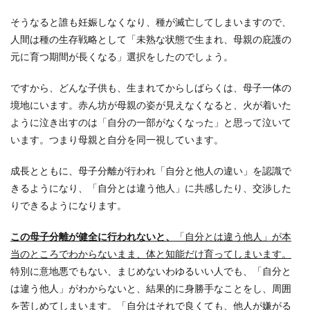
そうなると誰も妊娠しなくなり、種が滅亡してしまいますので、
人間は種の生存戦略として「未熟な状態で生まれ、母親の庇護の
元に育つ期間が長くなる」選択をしたのでしょう。
ですから、どんな子供も、生まれてからしばらくは、母子一体の
境地にいます。赤ん坊が母親の姿が見えなくなると、火が着いた
ように泣き出すのは「自分の一部がなくなった」と思って泣いて
います。つまり母親と自分を同一視しています。
成長とともに、母子分離が行われ「自分と他人の違い」を認識で
きるようになり、「自分とは違う他人」に共感したり、交渉した
りできるようになります。
この母子分離が健全に行われないと、
「自分とは違う他人」が本
当のところでわからないまま、体と知能だけ育ってしまいます。
特別に意地悪でもない、まじめないわゆるいい人でも、「自分と
は違う他人」がわからないと、結果的に身勝手なことをし、周囲
を苦しめてしまいます。
「自分はそれで良くても、他人が嫌がる