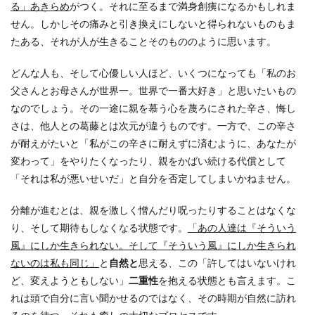
る」あきらめ
がつく。それに至るまで満身創痍になるかもしれま
せん。しかしその痛みと引き換えにしないと得られないものもま
たある、それが人が生きることそのもののように思います。
どんな人も、そして心優しい人ほど、いくつになっても「私のお
父さんとお母さんが世界一。世界で一番大好き」と思いたいもの
なのでしょう。その一途に親を慕う心を蔑ろにされた辛さ、悔し
さは、他人との葛藤とは次元が違うものです。一方で、この辛さ
が耐えがたいと「私がこの辛さに耐えずに済むように、あなたが
変わって」をやりたくなったり、親をかばい続ける代償として
「それは私が悪いせいだ」と自分を否定してしまいかねません。
分離が進むとは、親を激しく憎んだり呪ったりすることはなくな
り、そして期待もしなくなる状態です。
「あの人達は『そういう
風』にしか生きられない。そして『そういう風』にしか生きられ
ないのは私も同じ」
と
自然と
思える、この「許してはいないけれ
ど、変えようともしない」
二重性
を抱える状態とも言えます。こ
れは頭で自分に言い聞かせるのではなく、その時期が自然に訪れ