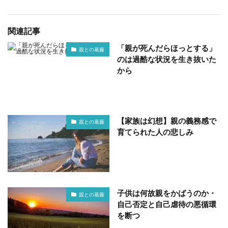
関連記事
「親が死んだらほっとする」
親との葛藤
のは過酷な状況を生き抜いた
から
【家族は幻想】親の義務感で
親との葛藤
育てられた人の悲しみ
子供は何故親をかばうのか・
親との葛藤
自己否定と自己虐待の悪循環
を断つ