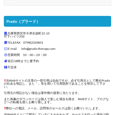
Prado（プラード）
兵庫県西宮市今津水波町12-13
竹下ハイツ202
TEL&FAX 0798(23)0801
E-mail info@prado-therapy.com
営業時間 10：00～20：00
前日18時までに要予約
不定休
当Webサイトの文章の一部引用は自由ですが、必ず引用元として弊社Prado
の社名を明記し、また「」等を用いて引用箇所であることを明示して下さ
い。
引用元の明記がない場合は著作権の侵害に当たります。
また画像のダウンロードは個人で楽しむ場合を除き、Webサイト、ブログな
どへの転載を固くお断り致します。
弊社への電話、メール、訪問等のセールスは固くお断りいたします。
当Webサイトにて明示しているにもかかわらず、セールスを行った場合は特