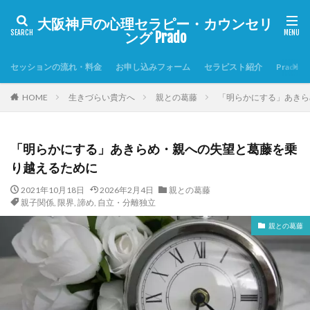
大阪神戸の心理セラピー・カウンセリ
ング Prado
セッションの流れ・料金
お申し込みフォーム
セラピスト紹介
Prado
HOME
生きづらい貴方へ
親との葛藤
「明らかにする」あきら
「明らかにする」あきらめ・親への失望と葛藤を乗
り越えるために
2021年10月18日
2026年2月4日
親との葛藤
親子関係
,
限界
,
諦め
,
自立・分離独立
親との葛藤