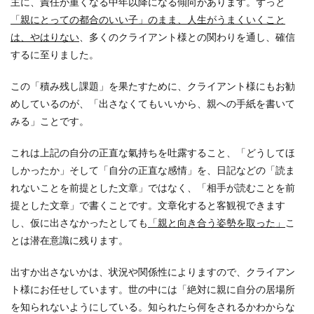
主に、責任が重くなる中年以降になる傾向があります。ずっと
「親にとっての都合のいい子」のまま、人生がうまくいくこと
は、やはりない
、多くのクライアント様との関わりを通し、確信
するに至りました。
この「積み残し課題」を果たすために、クライアント様にもお勧
めしているのが、「出さなくてもいいから、親への手紙を書いて
みる」ことです。
これは上記の自分の正直な氣持ちを吐露すること、「どうしてほ
しかったか」そして「自分の正直な感情」を、日記などの「読ま
れないことを前提とした文章」ではなく、「相手が読むことを前
提とした文章」で書くことです。文章化すると客観視できます
し、仮に出さなかったとしても
「親と向き合う姿勢を取った」
こ
とは潜在意識に残ります。
出すか出さないかは、状況や関係性によりますので、クライアン
ト様にお任せしています。世の中には「絶対に親に自分の居場所
を知られないようにしている。知られたら何をされるかわからな