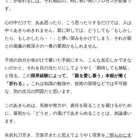
て」が取れるには、それ相応の、時に長い長いプロセスが必要で
す。
心の中だけで、ああ思ったり、こう思ったりするだけでは、人は
中々あきらめきれません。親に対しては、どうしても「もしかし
たら、もしかしたら・・」と儚い望みをかけてしまう、それが親
との葛藤の根深さの一番の要因かもしれません。
子供の自分が命がけで書いた手紙にすら、こんな反応しかできな
いのかと、それを目の当たりにしてようやく「期待しても無駄」
と悟る。この
限界経験によって、「親を愛し慕う」本能が漸く
「折れる」。
これは知識の勉強や、技術の習得などでは不可能
な、別の次元の問題だと思います。
このあきらめは、失敗や努力や、責任を取ることを避けるがため
に、最初から「どうせ」の逃げであきらめることとは、勿論違い
ます。
矢折れ刀尽き、万策尽きたと思えてようやく現実を
「明らかにす