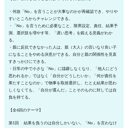
・何故「No」を言うことが大事なのかが再確認でき、やりや
すいところからチャレンジできる。
・「No」を言うために必要なこと、限界設定、責任、結果予
測、選択肢を増やす等、「遅い思考」を鍛える意義がわか
る。
・親に反抗できなかった人は、親（大人）の言いなり良い子
になることをやめる決意ができる。自分と親の関係性を見直
すきっかけにできる。
・日常の中で小さな「No」に躊躇しなくなり、「他人にどう
思われるか」ではなく「自分がどうしたいか」「何が責任を
果たすことなのか」で物事を取捨選択し、たとえ結果が思わ
しくなくても、「自分が選んだ」ことそのものに対しては自
負を持てる。
【全6回のテーマ】
第1回 結果を負うのは自分しかいない。「No」を言わなけ