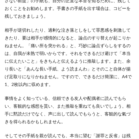
さない前提」の手紙も、自分の正直な本音を知るために、残して
おくことをお勧めします。手書きの手紙を出す場合は、コピーを
残しておきましょう。
相手が逆切れしたり、過剰な泣き落としをして罪悪感を刺激して
きたり、要は相手が感情的になると、論点のすり替えが起こりか
ねません。「痛い所を突かれる」と、巧妙に論点ずらしをするの
は、自我が未熟で弱いからです。それをできるだけ避けて「本当
に伝えたいこと」をきちんと伝えるように推敲します。また、余
り長いと「あんな長い手紙、よう読まんわ」とそのこと自体が揚
げ足取りになりかねません。ですので、できるだけ簡潔に、A4で
1、2枚以内に収めます。
事情をよく知っている、信頼できる友人や配偶者に読んでもら
い、客観的な感想を貰い、また推敲を重ねても良いでしょう。相
手に黙読だけでなく、声に出して読んでもらうと、客観的な氣づ
きを得られるかもしれません。
そしてその手紙を親が読んでも、本当に望む「謝罪と反省」は残