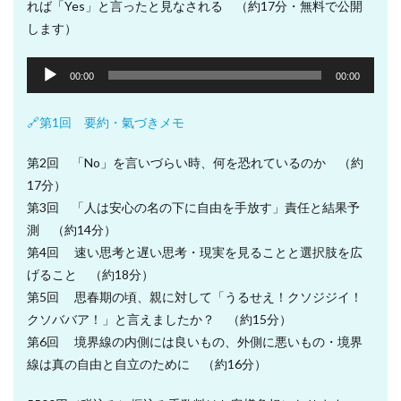
れば「Yes」と言ったと見なされる （約17分・無料で公開
します）
音
00:00
00:00
声
プ
🔗第1回 要約・氣づきメモ
レ
ー
第2回 「No」を言いづらい時、何を恐れているのか （約
ヤ
17分）
ー
第3回 「人は安心の名の下に自由を手放す」責任と結果予
測 （約14分）
第4回 速い思考と遅い思考・現実を見ることと選択肢を広
げること （約18分）
第5回 思春期の頃、親に対して「うるせえ！クソジジイ！
クソババア！」と言えましたか？ （約15分）
第6回 境界線の内側には良いもの、外側に悪いもの・境界
線は真の自由と自立のために （約16分）