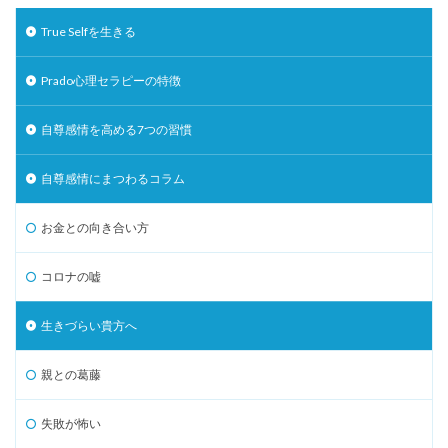
True Selfを生きる
Prado心理セラピーの特徴
自尊感情を高める7つの習慣
自尊感情にまつわるコラム
お金との向き合い方
コロナの嘘
生きづらい貴方へ
親との葛藤
失敗が怖い