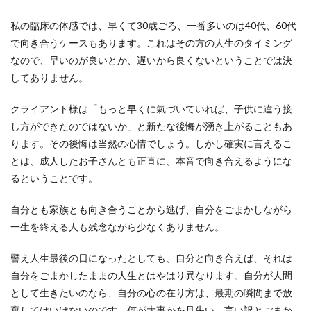
私の臨床の体感では、早くて30歳ごろ、一番多いのは40代、60代
で向き合うケースもあります。これはその方の人生のタイミング
なので、早いのが良いとか、遅いから良くないということでは決
してありません。
クライアント様は「もっと早くに氣づいていれば、子供に違う接
し方ができたのではないか」と新たな後悔が湧き上がることもあ
ります。その後悔は当然の心情でしょう。しかし確実に言えるこ
とは、成人したお子さんとも正直に、本音で向き合えるようにな
るということです。
自分とも家族とも向き合うことから逃げ、自分をごまかしながら
一生を終える人も残念ながら少なくありません。
譬え人生最後の日になったとしても、自分と向き合えば、それは
自分をごまかしたままの人生とはやはり異なります。自分が人間
として生きたいのなら、自分の心の在り方は、最期の瞬間まで放
棄してはいけないのです。
何が大事かを見失い、言い訳とごまか