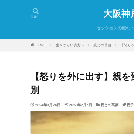
大阪神
セッションの流れ
セッションをお断
ご予約について
初めての方は必ず
よくあるご質問
プライバシーポリ
HOME
生きづらい貴方へ
親との葛藤
【怒り
【怒りを外に出す】親を
別
2024年3月24日
2026年2月5日
親との葛藤
親子