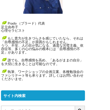
Prado （プラード）代表
足立由布子
心理セラピスト
もし貴方が生きづらさを感じていたなら、それは
「自尊感情の不足」が原因かもしれません。
うつ、不安、人の目が気になる、過度な完璧主義、依
存症等、多くの心の悩みの根本には「自尊感情の不
足」があります。
誰でも、自尊感情を高め、「あるがままの自分」
を大切に生きることは可能なのです。
執筆、ワークショップの企画立案、各種勉強会の
ファシリテート等も承ります。詳しくはお問い合わせ
くださいませ。
サイト内検索