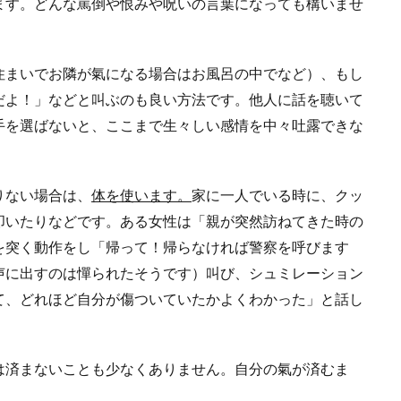
ます。どんな罵倒や恨みや呪いの言葉になっても構いませ
住まいでお隣が氣になる場合はお風呂の中でなど）、もし
だよ！」などと叫ぶのも良い方法です。他人に話を聴いて
手を選ばないと、ここまで生々しい感情を中々吐露できな
りない場合は、
体を使います。
家に一人でいる時に、クッ
叩いたりなどです。ある女性は「親が突然訪ねてきた時の
を突く動作をし「帰って！帰らなければ警察を呼びます
声に出すのは憚られたそうです）叫び、シュミレーション
て、どれほど自分が傷ついていたかよくわかった」と話し
は済まないことも少なくありません。自分の氣が済むま