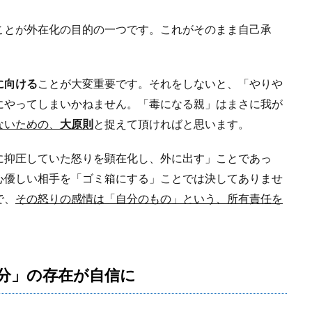
ことが外在化の目的の一つです。これがそのまま自己承
に向ける
ことが大変重要です。それをしないと、「やりや
にやってしまいかねません。「毒になる親」はまさに我が
ないための、
大原則
と捉えて頂ければと思います。
に抑圧していた怒りを顕在化し、外に出す」ことであっ
心優しい相手を「ゴミ箱にする」ことでは決してありませ
で、
その怒りの感情は「自分のもの」という、所有責任を
分」の存在が自信に