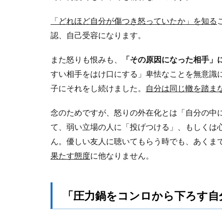
「どれほど自分が傷つき怒っていたか」を知る
認、自己受容になります。
また怒りも恨みも、
「その原因になった相手」
すい相手をはけ口にする」卑怯なことを無意識
子にそれをし続けました。
自分は同じ轍を踏ま
念のためですが、怒りの外在化とは「自分の中
て、弱い立場の人に「投げつける」、もしくは
ん。優しい友人に聴いてもらう時でも、あくま
果たす態度
に他なりません。
「圧力鍋をコンロから下ろす自