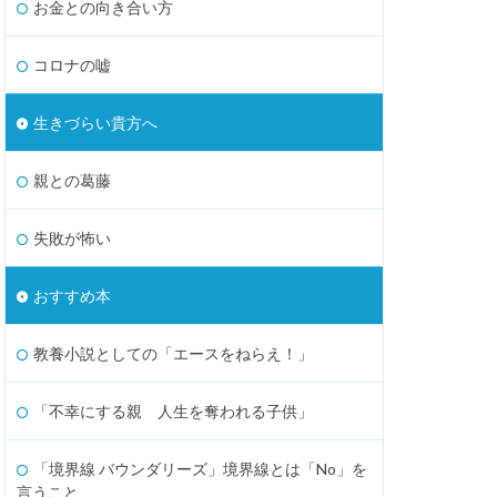
お金との向き合い方
コロナの嘘
生きづらい貴方へ
親との葛藤
失敗が怖い
おすすめ本
教養小説としての「エースをねらえ！」
「不幸にする親 人生を奪われる子供」
「境界線 バウンダリーズ」境界線とは「No」を
言うこと