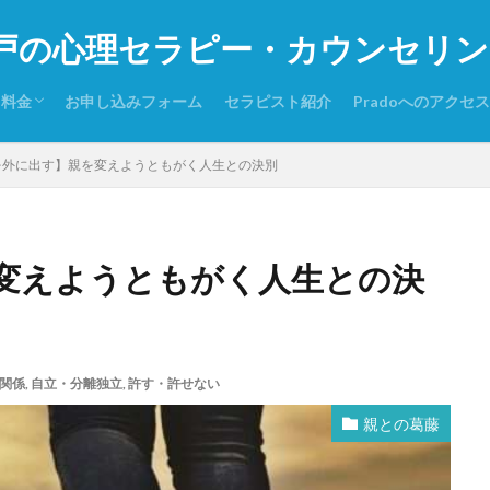
戸の心理セラピー・カウンセリング P
・料金
お申し込みフォーム
セラピスト紹介
Pradoへのアクセス
りするケース
お読みください
シー・免責事項その他
を外に出す】親を変えようともがく人生との決別
変えようともがく人生との決
関係
,
自立・分離独立
,
許す・許せない
親との葛藤