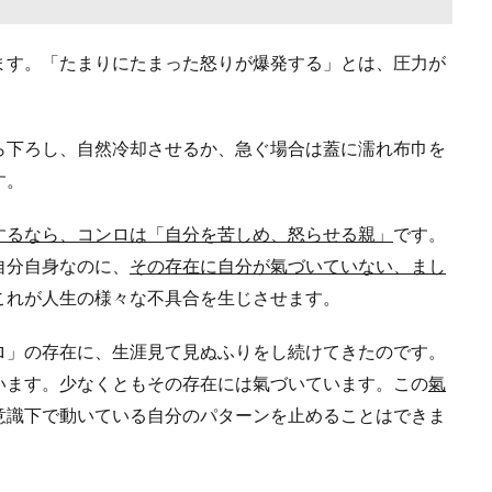
ます。「たまりにたまった怒りが爆発する」とは、圧力が
。
ら下ろし、自然冷却させるか、急ぐ場合は蓋に濡れ布巾を
す。
するなら、コンロは「自分を苦しめ、怒らせる親」
です。
自分自身なのに、
その存在に自分が氣づいていない、まし
これが人生の様々な不具合を生じさせます。
ロ」の存在に、生涯見て見ぬふりをし続けてきたのです。
います。少なくともその存在には氣づいています。この
氣
意識下で動いている自分のパターンを止めることはできま