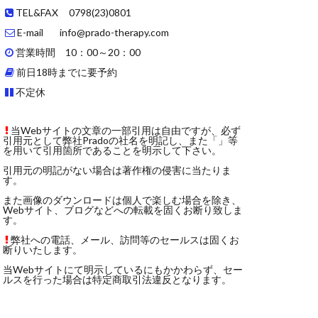
TEL&FAX 0798(23)0801
E-mail info@prado-therapy.com
営業時間 10：00～20：00
前日18時までに要予約
不定休
当Webサイトの文章の一部引用は自由ですが、必ず
引用元として弊社Pradoの社名を明記し、また「」等
を用いて引用箇所であることを明示して下さい。
引用元の明記がない場合は著作権の侵害に当たりま
す。
また画像のダウンロードは個人で楽しむ場合を除き、
Webサイト、ブログなどへの転載を固くお断り致しま
す。
弊社への電話、メール、訪問等のセールスは固くお
断りいたします。
当Webサイトにて明示しているにもかかわらず、セー
ルスを行った場合は特定商取引法違反となります。