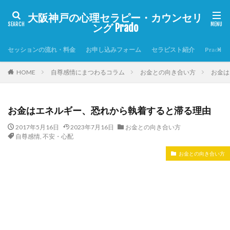
大阪神戸の心理セラピー・カウンセリ
ング Prado
セッションの流れ・料金
お申し込みフォーム
セラピスト紹介
Prado
HOME
自尊感情にまつわるコラム
お金との向き合い方
お金は
お金はエネルギー、恐れから執着すると滞る理由
2017年5月16日
2023年7月16日
お金との向き合い方
自尊感情
,
不安・心配
お金との向き合い方