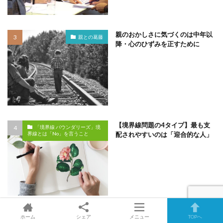
親のおかしさに気づくのは中年以
親との葛藤
降・心のひずみを正すために
【境界線問題の4タイプ】最も支
「境界線 バウンダリーズ」境
配されやすいのは「迎合的な人」
界線とは「No」を言うこと
毒になる親は何故子供に謝れない
ホーム
シェア
メニュー
TOPへ
親との葛藤