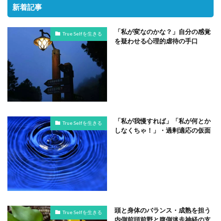
新着記事
「私が変なのかな？」自分の感覚
True Selfを生きる
を疑わせる心理的虐待の手口
「私が我慢すれば」「私が何とか
True Selfを生きる
しなくちゃ！」・過剰適応の仮面
頭と身体のバランス・成熟を担う
True Selfを生きる
内側前頭前野と腹側迷走神経の支