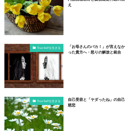
え
「お母さんのバカ！」が言えなか
True Selfを生きる
った貴方へ・怒りの解放と統合
自己受容と「ヤダったね」の自己
True Selfを生きる
慈悲