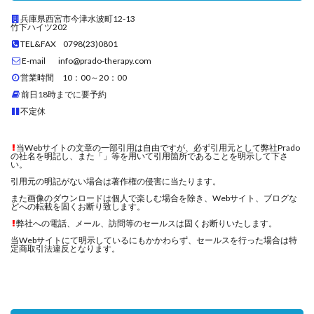
兵庫県西宮市今津水波町12-13
竹下ハイツ202
TEL&FAX 0798(23)0801
E-mail info@prado-therapy.com
営業時間 10：00～20：00
前日18時までに要予約
不定休
当Webサイトの文章の一部引用は自由ですが、必ず引用元として弊社Prado
の社名を明記し、また「」等を用いて引用箇所であることを明示して下さ
い。
引用元の明記がない場合は著作権の侵害に当たります。
また画像のダウンロードは個人で楽しむ場合を除き、Webサイト、ブログな
どへの転載を固くお断り致します。
弊社への電話、メール、訪問等のセールスは固くお断りいたします。
当Webサイトにて明示しているにもかかわらず、セールスを行った場合は特
定商取引法違反となります。