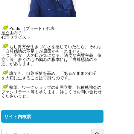
Prado （プラード）代表
足立由布子
心理セラピスト
もし貴方が生きづらさを感じていたなら、それは
「自尊感情の不足」が原因かもしれません。
うつ、不安、人の目が気になる、過度な完璧主義、依
存症等、多くの心の悩みの根本には「自尊感情の不
足」があります。
誰でも、自尊感情を高め、「あるがままの自分」
を大切に生きることは可能なのです。
執筆、ワークショップの企画立案、各種勉強会の
ファシリテート等も承ります。詳しくはお問い合わせ
くださいませ。
サイト内検索