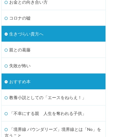
お金との向き合い方
コロナの嘘
生きづらい貴方へ
親との葛藤
失敗が怖い
おすすめ本
教養小説としての「エースをねらえ！」
「不幸にする親 人生を奪われる子供」
「境界線 バウンダリーズ」境界線とは「No」を
言うこと