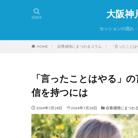
大阪神
セッションの流れ
セッションをお断
ご予約について
初めての方は必ず
よくあるご質問
プライバシーポリ
HOME
自尊感情にまつわるコラム
「言ったことは
「言ったことはやる」の
信を持つには
2024年7月28日
2024年7月28日
自尊感情にまつわ