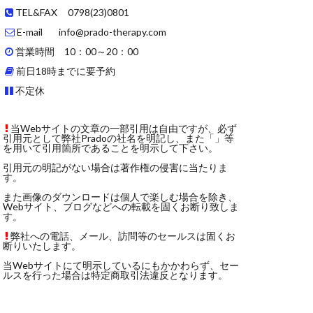
TEL&FAX 0798(23)0801
E-mail info@prado-therapy.com
営業時間 10：00～20：00
前日18時までに要予約
不定休
当Webサイトの文章の一部引用は自由ですが、必ず
引用元として弊社Pradoの社名を明記し、また「」等
を用いて引用箇所であることを明示して下さい。
引用元の明記がない場合は著作権の侵害に当たりま
す。
また画像のダウンロードは個人で楽しむ場合を除き、
Webサイト、ブログなどへの転載を固くお断り致しま
す。
弊社への電話、メール、訪問等のセールスは固くお
断りいたします。
当Webサイトにて明示しているにもかかわらず、セー
ルスを行った場合は特定商取引法違反となります。