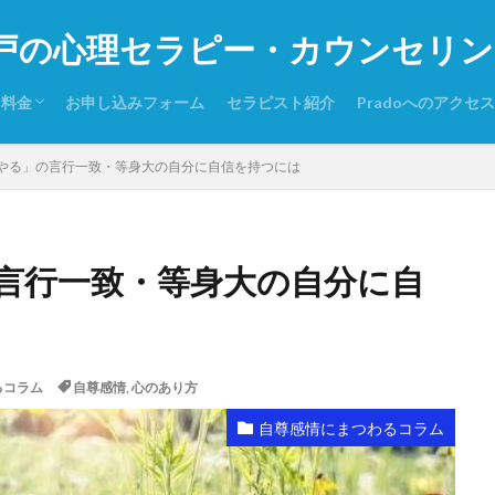
戸の心理セラピー・カウンセリング P
・料金
お申し込みフォーム
セラピスト紹介
Pradoへのアクセス
りするケース
お読みください
シー・免責事項その他
やる」の言行一致・等身大の自分に自信を持つには
言行一致・等身大の自分に自
るコラム
自尊感情
,
心のあり方
自尊感情にまつわるコラム