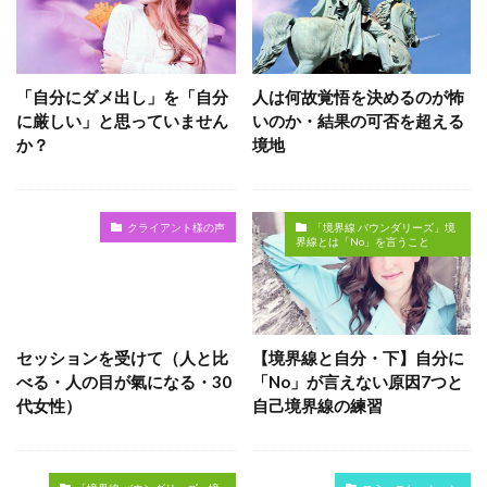
「自分にダメ出し」を「自分
人は何故覚悟を決めるのが怖
に厳しい」と思っていません
いのか・結果の可否を超える
か？
境地
クライアント様の声
「境界線 バウンダリーズ」境
界線とは「No」を言うこと
セッションを受けて（人と比
【境界線と自分・下】自分に
べる・人の目が氣になる・30
「No」が言えない原因7つと
代女性）
自己境界線の練習