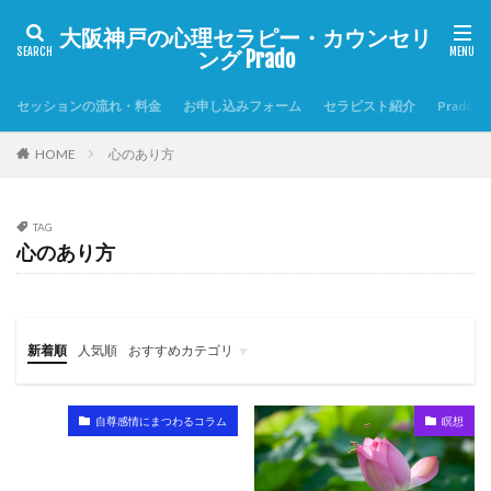
大阪神戸の心理セラピー・カウンセリ
ング Prado
セッションの流れ・料金
お申し込みフォーム
セラピスト紹介
Prado
HOME
心のあり方
TAG
心のあり方
新着順
人気順
おすすめカテゴリ
自尊感情を高める7つの習慣
Prado心理セラピーの特徴
自尊感情にまつわるコラム
自尊感情にまつわるコラム
瞑想