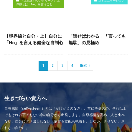
「境界線 バウンダリーズ」境
コミュニケーション
界線とは「No」を言うこと
【境界線と自分・上】自分に
「話せばわかる」「言っても
「No」を言える健全な自制心
無駄」の見極め
1
2
3
4
Next
生きづらい貴方へ
自尊感情（self-esteem）とは「かけがえのなさ」。常に等身大の、それ以上
でもそれ以下でもない今の自分から出発します。自尊感情を高め、人と比べ
ない、自分にダメ出ししない、依存も支配も執着も、しない、させない、さ
れない自分に。