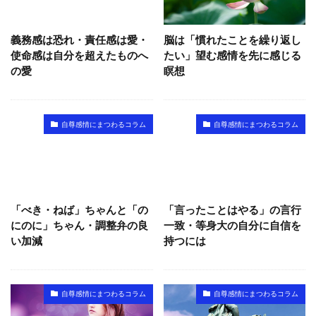
義務感は恐れ・責任感は愛・
脳は「慣れたことを繰り返し
使命感は自分を超えたものへ
たい」望む感情を先に感じる
の愛
瞑想
自尊感情にまつわるコラム
自尊感情にまつわるコラム
「べき・ねば」ちゃんと「の
「言ったことはやる」の言行
にのに」ちゃん・調整弁の良
一致・等身大の自分に自信を
い加減
持つには
自尊感情にまつわるコラム
自尊感情にまつわるコラム