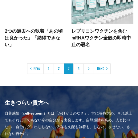
2つの過去への執着「あの頃
レプリコンワクチンを含む
は良かった」「納得できな
mRNAワクチン全般の即時中
い」
止の署名
Prev
1
2
3
4
5
Next
生きづらい貴方へ
自尊感情（self-esteem）とは「かけがえのなさ」。常に等身大の、それ以上
でもそれ以下でもない今の自分から出発します。自尊感情を高め、人と比べ
ない、自分にダメ出ししない、依存も支配も執着も、しない、させない、さ
れない自分に。