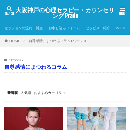
大阪神戸の心理セラピー・カウンセリ
ング Prado
セッションの流れ・料金
お申し込みフォーム
セラピスト紹介
Prado
HOME
自尊感情にまつわるコラム (ページ3)
CATEGORY
自尊感情にまつわるコラム
新着順
人気順
おすすめカテゴリ
自尊感情を高める7つの習慣
Prado心理セラピーの特徴
自尊感情にまつわるコラム