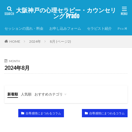
大阪神戸の心理セラピー・カウンセリ
ング Prado
セッションの流れ・料金
お申し込みフォーム
セラピスト紹介
Prado
HOME
2024年
8月 (ページ2)
MONTH
2024年8月
新着順
人気順
おすすめカテゴリ
自尊感情を高める7つの習慣
Prado心理セラピーの特徴
自尊感情にまつわるコラム
自尊感情にまつわるコラム
自尊感情にまつわるコラム