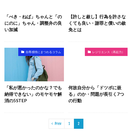
「べき・ねば」ちゃんと「の
【許しと赦し】行為を許さな
にのに」ちゃん・調整弁の良
くても良い・謝罪と償いの赦
い加減
免とは
自尊感情にまつわるコラム
レジリエンス（再起力）
「私が悪かったのかな？でも
何故自分から「ドツボに嵌
納得できない」のモヤモヤ解
る」のか・問題が長引く7つ
消の5STEP
の行動
Prev
1
2